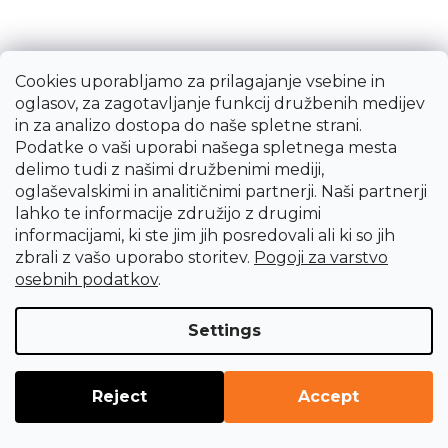
Cookies uporabljamo za prilagajanje vsebine in
oglasov, za zagotavljanje funkcij družbenih medijev
in za analizo dostopa do naše spletne strani.
Podpora za kombinacijo 4 v 1
Podatke o vaši uporabi našega spletnega mesta
delimo tudi z našimi družbenimi mediji,
45,35 €
oglaševalskimi in analitičnimi partnerji. Naši partnerji
Na povpraševanje
lahko te informacije združijo z drugimi
informacijami, ki ste jim jih posredovali ali ki so jih
zbrali z vašo uporabo storitev.
Pogoji za varstvo
osebnih podatkov
.
Settings
LOAD 4 MORE
Reject
Accept
P
1
a
2