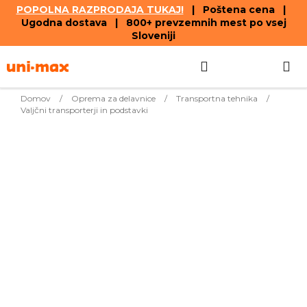
POPOLNA RAZPRODAJA TUKAJ!
| Poštena cena |
Ugodna dostava | 800+ prevzemnih mest po vsej
Sloveniji
Skip
Search
SHOPPIN
to
content
CART
Domov
/
Oprema za delavnice
/
Transportna tehnika
/
Valjčni transporterji in podstavki