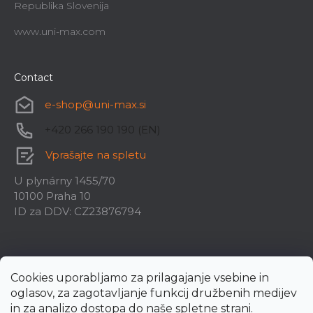
Republika Slovenija
www.uni-max.com
Contact
e-shop
@
uni-max.si
+420 266 190 190 (EN)
Vprašajte na spletu
U plynárny 1455/70
10100 Praha 10
ID za DDV: CZ23876794
Cookies uporabljamo za prilagajanje vsebine in
oglasov, za zagotavljanje funkcij družbenih medijev
in za analizo dostopa do naše spletne strani.