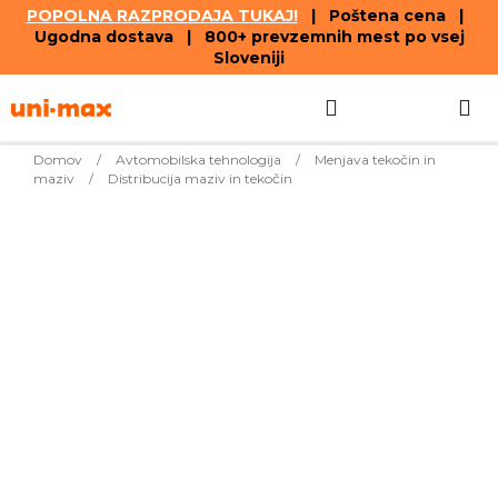
POPOLNA RAZPRODAJA TUKAJ!
| Poštena cena |
Ugodna dostava | 800+ prevzemnih mest po vsej
Sloveniji
Skip
Search
SHOPPIN
to
content
CART
Domov
/
Avtomobilska tehnologija
/
Menjava tekočin in
maziv
/
Distribucija maziv in tekočin
Bestsellers