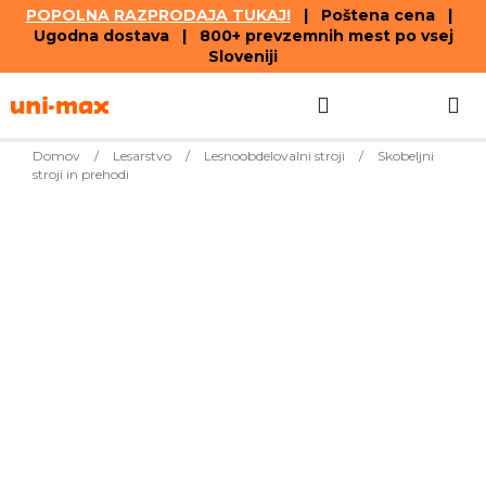
POPOLNA RAZPRODAJA TUKAJ!
| Poštena cena |
Ugodna dostava | 800+ prevzemnih mest po vsej
Sloveniji
Skip
Search
SHOPPIN
to
content
CART
Domov
/
Lesarstvo
/
Lesnoobdelovalni stroji
/
Skobeljni
stroji in prehodi