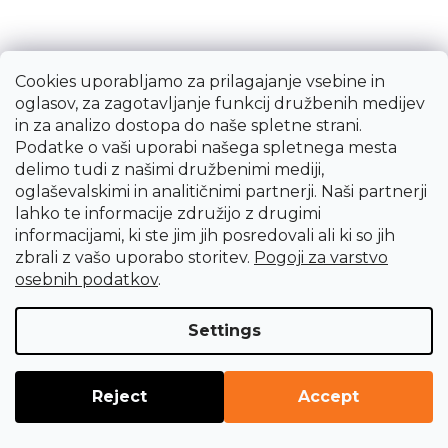
Cookies uporabljamo za prilagajanje vsebine in
oglasov, za zagotavljanje funkcij družbenih medijev
in za analizo dostopa do naše spletne strani.
Podatke o vaši uporabi našega spletnega mesta
delimo tudi z našimi družbenimi mediji,
oglaševalskimi in analitičnimi partnerji. Naši partnerji
lahko te informacije združijo z drugimi
informacijami, ki ste jim jih posredovali ali ki so jih
zbrali z vašo uporabo storitev.
Pogoji za varstvo
osebnih podatkov
.
Settings
Holzmannov skobeljnik in debelina
HOB260ABS 400V
Reject
Accept
1 280,51 €