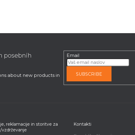
t
i
n
g
c
o
n
t
r
in posebnih
Email
o
l
s
SUBSCRIBE
ions about new products in
je, reklamacije in storitve za
Kontakti
e/vzdrževanje