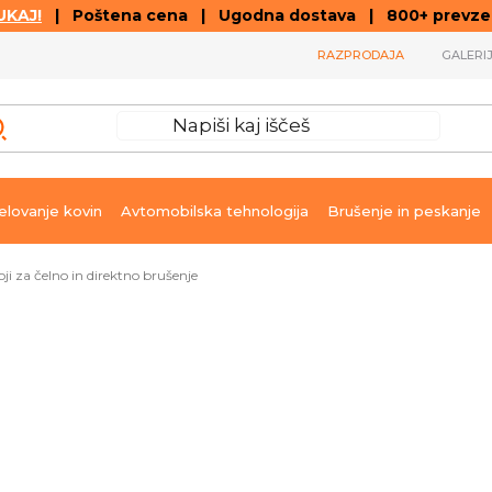
KAJ!
| Poštena cena | Ugodna dostava | 800+ prevzemn
RAZPRODAJA
GALERI
lovanje kovin
Avtomobilska tehnologija
Brušenje in peskanje
oji za čelno in direktno brušenje