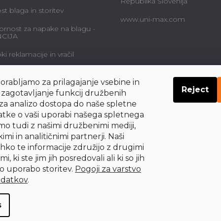
Republika Slovenija
t blaga in storitev
www.uni-max.com
rnost za napake na blagu -
CIJA
i reklamacije in vračil
alne storitve in cene
orabljamo za prilagajanje vsebine in
Reject
navodil o pravicah
a zagotavljanje funkcij družbenih
nika do odstopa od
 za analizo dostopa do naše spletne
be
datke o vaši uporabi našega spletnega
mo tudi z našimi družbenimi mediji,
imi in analitičnimi partnerji. Naši
ahko te informacije združijo z drugimi
i, ki ste jim jih posredovali ali ki so jih
šo uporabo storitev.
Pogoji za varstvo
odatkov
.
s
dit cookie settings