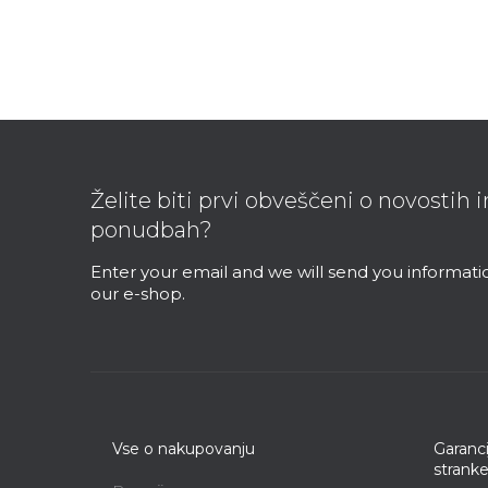
F
o
o
Želite biti prvi obveščeni o novostih 
t
ponudbah?
e
r
Enter your email and we will send you informat
our e-shop.
Vse o nakupovanju
Garanci
strank