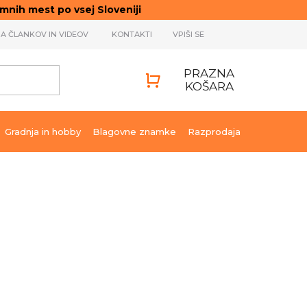
ih mest po vsej Sloveniji
JA ČLANKOV IN VIDEOV
KONTAKTI
VPIŠI SE
PRAZNA
KOŠARA
SHOPPING
CART
Gradnja in hobby
Blagovne znamke
Razprodaja