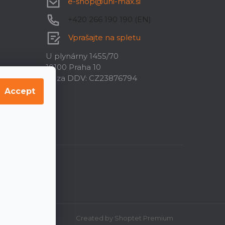
e-shop
@
uni-max.si
+420 266 190 190 (EN)
Vprašajte na spletu
U plynárny 1455/70
10100 Praha 10
ID za DDV: CZ23876794
Accept
Created by Shoptet Premium