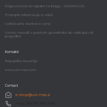
Odgovornost za napake na blagu - GARANCIJA
Postopki reklamacije in vračil
Vzdrževalne storitve in cene
Vzorec navodil o pravicah uporabnika do odstopa od
pogodbe
Kontakti
Republika Slovenija
www.uni-max.com
Contact
e-shop
@
uni-max.si
+420 266 190 190 (EN)