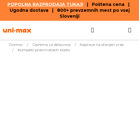
POPOLNA RAZPRODAJA TUKAJ!
| Poštena cena |
Ugodna dostava | 800+ prevzemnih mest po vsej
Sloveniji
Skip
Search
SHOPPIN
to
content
CART
Domov
/
Oprema za delavnice
/
Naprave na stisnjen zrak
/
Kompleti pnevmatskih kladiv