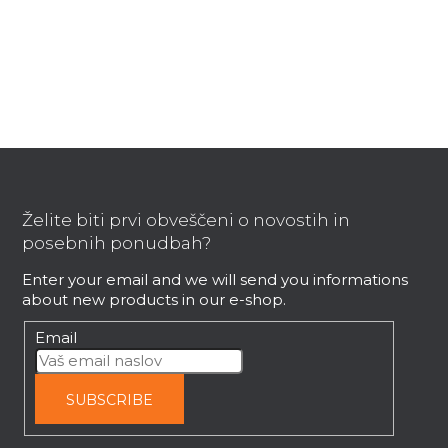
s
t
i
n
g
c
o
F
n
t
o
r
o
Želite biti prvi obveščeni o novostih in
o
t
posebnih ponudbah?
l
e
s
Enter your email and we will send you informations
r
about new products in our e-shop.
Email
SUBSCRIBE