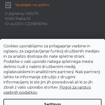
Vprašajte na spletu
U plynárny 1455/70
10100 Praha 10
ID za DDV: CZ23876794
Cookies uporabljamo za prilagajanje vsebine in
oglasov, za zagotavljanje funkcij družbenih medijev
in za analizo dostopa do naše spletne strani.
Podatke o vaši uporabi našega spletnega mesta
delimo tudi z našimi družbenimi mediji,
oglaševalskimi in analitičnimi partnerji. Naši partnerji
lahko te informacije združijo z drugimi
informacijami, ki ste jim jih posredovali ali ki so jih
zbrali z vašo uporabo storitev.
Pogoji za varstvo
Created by Shoptet Premium
osebnih podatkov
.
Copyright 2026
uni-max.si
. All rights reserved.
Edit cookie
Settings
settings