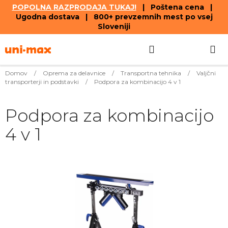
POPOLNA RAZPRODAJA TUKAJ!
| Poštena cena |
Ugodna dostava | 800+ prevzemnih mest po vsej
Sloveniji
Skip
Search
SHOPPIN
to
content
CART
Domov
/
Oprema za delavnice
/
Transportna tehnika
/
Valjčni
transporterji in podstavki
/
Podpora za kombinacijo 4 v 1
Podpora za kombinacijo
4 v 1