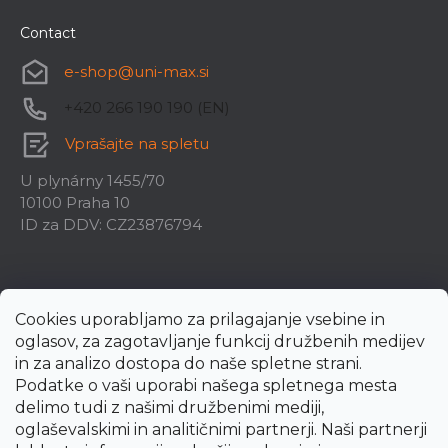
Contact
e-shop
@
uni-max.si
+420 266 190 190 (EN)
Vprašajte na spletu
U plynárny 1455/70
10100 Praha 10
ID za DDV: CZ23876794
Cookies uporabljamo za prilagajanje vsebine in
oglasov, za zagotavljanje funkcij družbenih medijev
in za analizo dostopa do naše spletne strani.
Podatke o vaši uporabi našega spletnega mesta
delimo tudi z našimi družbenimi mediji,
oglaševalskimi in analitičnimi partnerji. Naši partnerji