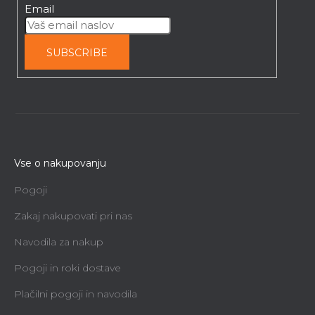
Email
SUBSCRIBE
Vse o nakupovanju
Pogoji
Zakaj nakupovati pri nas
Navodila za nakup
Pogoji in roki dostave
Plačilni pogoji in navodila