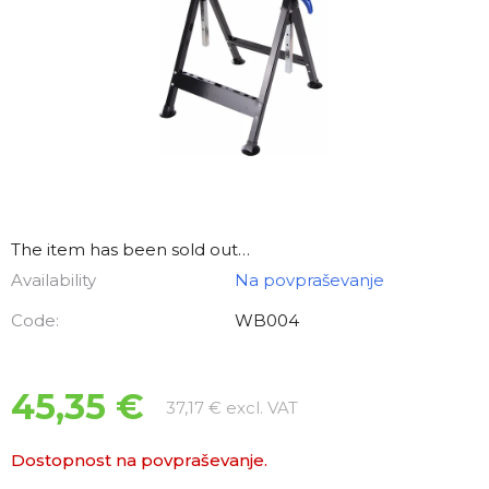
The item has been sold out…
Availability
Na povpraševanje
Code:
WB004
45,35 €
Measure price:
37,17 € excl. VAT
Dostopnost na povpraševanje.