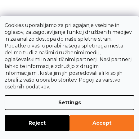
Cookies uporabljamo za prilagajanje vsebine in
oglasov, za zagotavljanje funkcij družbenih medijev
in za analizo dostopa do naše spletne strani.
Podatke o vaši uporabi našega spletnega mesta
Felco 3.90 60 žepni lahki cepilni nož
delimo tudi z našimi družbenimi mediji,
oglaševalskimi in analitičnimi partnerji. Naši partnerji
lahko te informacije združijo z drugimi
informacijami, ki ste jim jih posredovali ali ki so jih
NEW
zbrali z vašo uporabo storitev.
Pogoji za varstvo
21,66 €
osebnih podatkov
.
Takoj dobavljivo
Settings
Reject
Accept