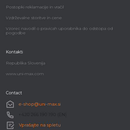
Postopki reklamacije in vračil
Vzdrževalne storitve in cene
Vzorec navodil o pravicah uporabnika do odstopa od
pogodbe
Kontakti
Republika Slovenija
www.uni-max.com
Contact
e-shop
@
uni-max.si
+420 266 190 190 (EN)
Vprašajte na spletu