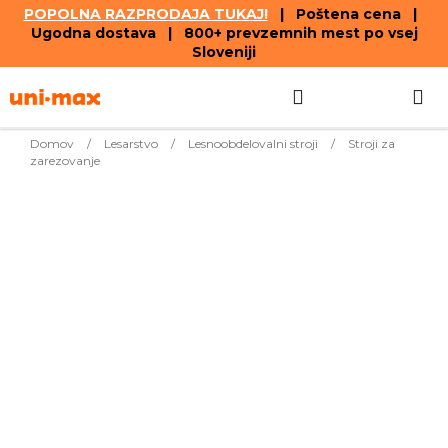
POPOLNA RAZPRODAJA TUKAJ!
| Poštena cena |
Ugodna dostava | 800+ prevzemnih mest po vsej
Sloveniji
Skip
Search
SHOPPIN
to
content
CART
Domov
/
Lesarstvo
/
Lesnoobdelovalni stroji
/
Stroji za
zarezovanje
Bestsellers