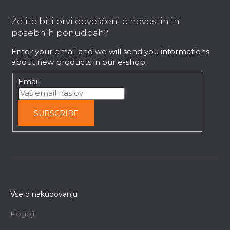
o
o
Želite biti prvi obveščeni o novostih in
t
posebnih ponudbah?
e
Enter your email and we will send you informations
r
about new products in our e-shop.
Email
SUBSCRIBE
Vse o nakupovanju
Pogoji