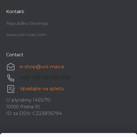
Kontakti
Republika Slovenija
www.uni-max.com
Contact
e-shop
@
uni-max.si
+420 266 190 190 (EN)
Vprašajte na spletu
U plynárny 1455/70
10100 Praha 10
ID za DDV: CZ23876794