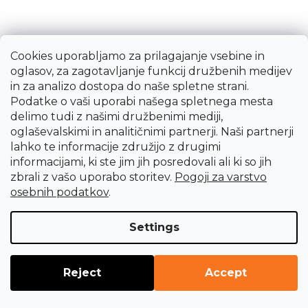
GBM110TIN
174,73 €
Po naročilu, v roku 2 tednov
Cookies uporabljamo za prilagajanje vsebine in
oglasov, za zagotavljanje funkcij družbenih medijev
in za analizo dostopa do naše spletne strani.
Podatke o vaši uporabi našega spletnega mesta
delimo tudi z našimi družbenimi mediji,
oglaševalskimi in analitičnimi partnerji. Naši partnerji
lahko te informacije združijo z drugimi
informacijami, ki ste jim jih posredovali ali ki so jih
21
items total
L
zbrali z vašo uporabo storitev.
Pogoji za varstvo
i
osebnih podatkov
.
s
t
Settings
i
n
g
Reject
Accept
c
o