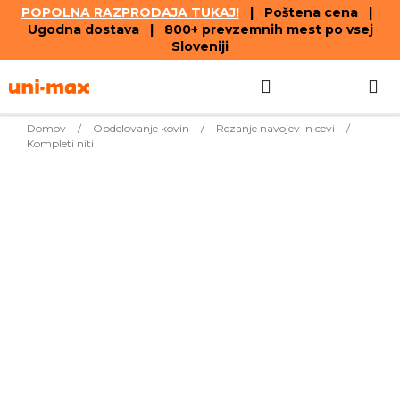
POPOLNA RAZPRODAJA TUKAJ!
| Poštena cena |
Ugodna dostava | 800+ prevzemnih mest po vsej
Sloveniji
Skip
Search
SHOPPIN
to
content
CART
Domov
/
Obdelovanje kovin
/
Rezanje navojev in cevi
/
Kompleti niti
Bestsellers
19,19
UNC navojni
Takoj