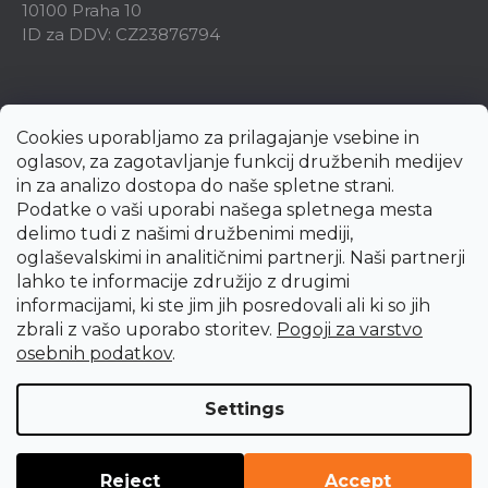
10100 Praha 10
ID za DDV: CZ23876794
Cookies uporabljamo za prilagajanje vsebine in
oglasov, za zagotavljanje funkcij družbenih medijev
in za analizo dostopa do naše spletne strani.
Podatke o vaši uporabi našega spletnega mesta
delimo tudi z našimi družbenimi mediji,
oglaševalskimi in analitičnimi partnerji. Naši partnerji
lahko te informacije združijo z drugimi
informacijami, ki ste jim jih posredovali ali ki so jih
zbrali z vašo uporabo storitev.
Pogoji za varstvo
Created by Shoptet Premium
osebnih podatkov
.
Copyright 2026
uni-max.si
. All rights reserved.
Edit cookie
Settings
settings
Reject
Accept