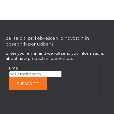
n
g
c
o
F
n
t
o
r
o
Želite biti prvi obveščeni o novostih in
o
t
posebnih ponudbah?
l
e
s
Enter your email and we will send you informations
r
about new products in our e-shop.
Email
SUBSCRIBE