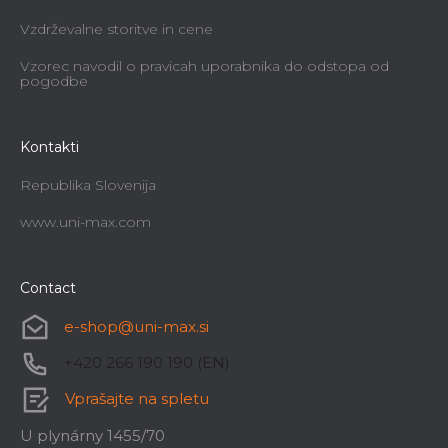
Vzdrževalne storitve in cene
Vzorec navodil o pravicah uporabnika do odstopa od
pogodbe
Kontakti
Republika Slovenija
www.uni-max.com
Contact
e-shop
@
uni-max.si
+420 266 190 190 (EN)
Vprašajte na spletu
U plynárny 1455/70