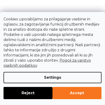
230V
1 416,88 €
Po naročilu, v roku 2 tednov
Cookies uporabljamo za prilagajanje vsebine in
oglasov, za zagotavljanje funkcij družbenih medijev
in za analizo dostopa do naše spletne strani.
Podatke o vaši uporabi našega spletnega mesta
delimo tudi z našimi družbenimi mediji,
oglaševalskimi in analitičnimi partnerji. Naši partnerji
lahko te informacije združijo z drugimi
informacijami, ki ste jim jih posredovali ali ki so jih
zbrali z vašo uporabo storitev.
Pogoji za varstvo
osebnih podatkov
.
Settings
Reject
Accept