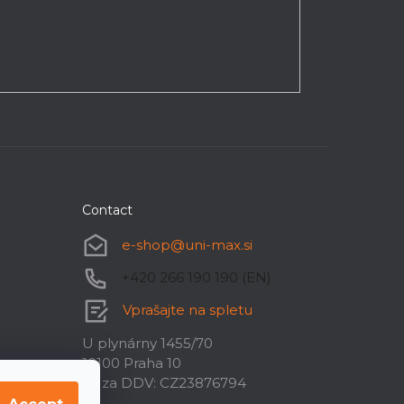
Contact
e-shop
@
uni-max.si
+420 266 190 190 (EN)
Vprašajte na spletu
U plynárny 1455/70
10100 Praha 10
ID za DDV: CZ23876794