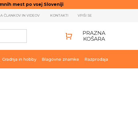
ih mest po vsej Sloveniji
JA ČLANKOV IN VIDEOV
KONTAKTI
VPIŠI SE
PRAZNA
KOŠARA
SHOPPING
CART
Gradnja in hobby
Blagovne znamke
Razprodaja