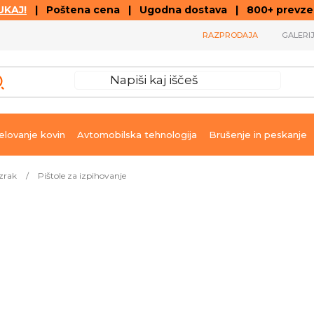
KAJ!
| Poštena cena | Ugodna dostava | 800+ prevzemn
RAZPRODAJA
GALERI
lovanje kovin
Avtomobilska tehnologija
Brušenje in peskanje
 zrak
/
Pištole za izpihovanje