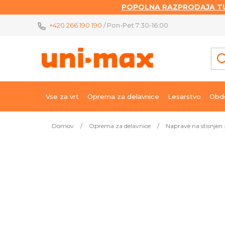
POPOLNA RAZPRODAJA TU
Skip
+420 266 190 190
/ Pon-Pet 7:30-16:00
to
content
Vse za vrt
Oprema za delavnice
Lesarstvo
Obde
Domov
/
Oprema za delavnice
/
Naprave na stisnjen