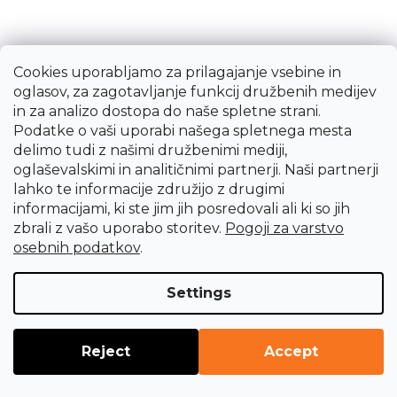
Cookies uporabljamo za prilagajanje vsebine in
oglasov, za zagotavljanje funkcij družbenih medijev
in za analizo dostopa do naše spletne strani.
Podatke o vaši uporabi našega spletnega mesta
Nadomestna šoba za XHSB28
delimo tudi z našimi družbenimi mediji,
oglaševalskimi in analitičnimi partnerji. Naši partnerji
lahko te informacije združijo z drugimi
informacijami, ki ste jim jih posredovali ali ki so jih
3,43 €
zbrali z vašo uporabo storitev.
Pogoji za varstvo
Takoj dobavljivo
osebnih podatkov
.
Settings
Reject
Accept