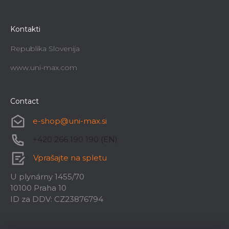
Kontakti
Republika Slovenija
www.uni-max.com
Contact
e-shop
@
uni-max.si
+420 266 190 190 (EN)
Vprašajte na spletu
U plynárny 1455/70
10100 Praha 10
ID za DDV: CZ23876794