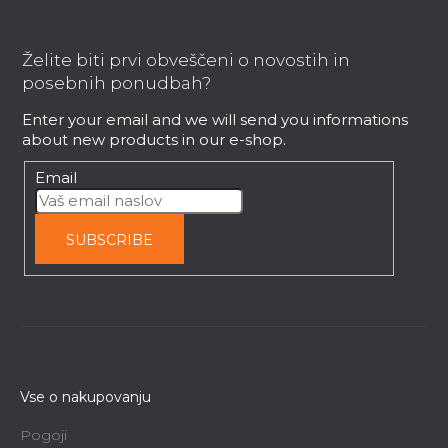
n
t
o
r
o
Želite biti prvi obveščeni o novostih in
o
t
posebnih ponudbah?
l
e
s
Enter your email and we will send you informations
r
about new products in our e-shop.
Email
SUBSCRIBE
Vse o nakupovanju
Pogoji