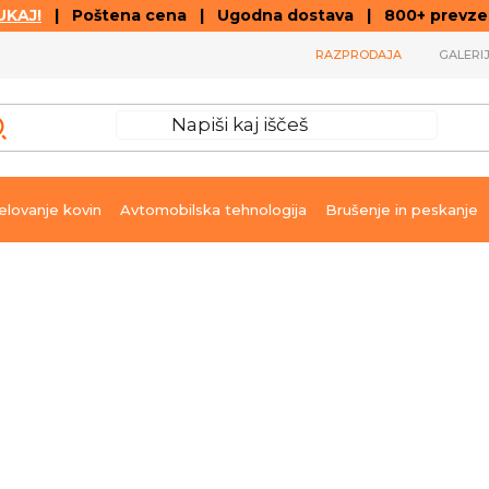
KAJ!
| Poštena cena | Ugodna dostava | 800+ prevzemn
RAZPRODAJA
GALERI
lovanje kovin
Avtomobilska tehnologija
Brušenje in peskanje