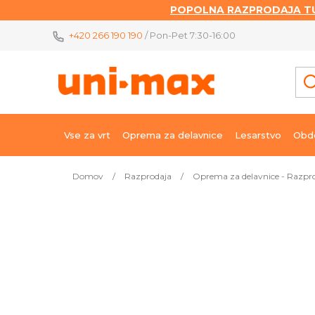
POPOLNA RAZPRODAJA TU
Skip
+420 266 190 190
/ Pon-Pet 7:30-16:00
to
content
Vse za vrt
Oprema za delavnice
Lesarstvo
Obde
Domov
/
Razprodaja
/
Oprema za delavnice - Razpr