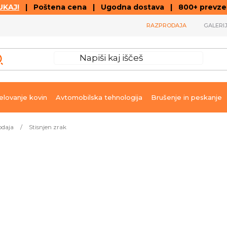
KAJ!
| Poštena cena | Ugodna dostava | 800+ prevzemn
RAZPRODAJA
GALERI
lovanje kovin
Avtomobilska tehnologija
Brušenje in peskanje
odaja
/
Stisnjen zrak