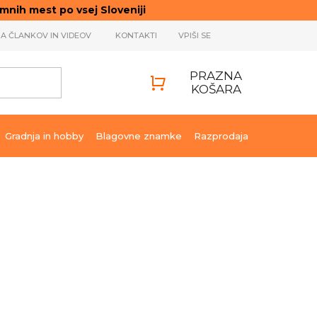
ih mest po vsej Sloveniji
JA ČLANKOV IN VIDEOV
KONTAKTI
VPIŠI SE
PRAZNA
KOŠARA
SHOPPING
CART
Gradnja in hobby
Blagovne znamke
Razprodaja