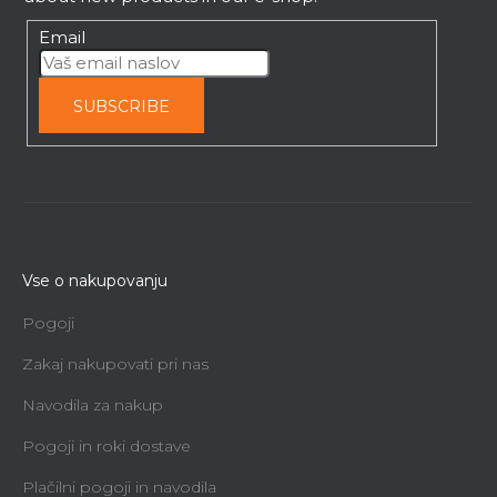
Email
SUBSCRIBE
Vse o nakupovanju
Pogoji
Zakaj nakupovati pri nas
Navodila za nakup
Pogoji in roki dostave
Plačilni pogoji in navodila