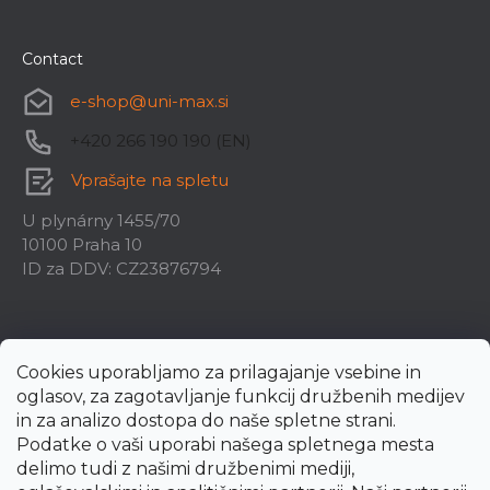
Contact
e-shop
@
uni-max.si
+420 266 190 190 (EN)
Vprašajte na spletu
U plynárny 1455/70
10100 Praha 10
ID za DDV: CZ23876794
Cookies uporabljamo za prilagajanje vsebine in
oglasov, za zagotavljanje funkcij družbenih medijev
in za analizo dostopa do naše spletne strani.
Podatke o vaši uporabi našega spletnega mesta
delimo tudi z našimi družbenimi mediji,