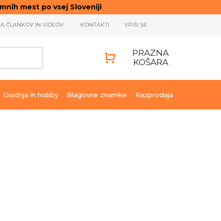
ih mest po vsej Sloveniji
JA ČLANKOV IN VIDEOV
KONTAKTI
VPIŠI SE
PRAZNA
KOŠARA
SHOPPING
CART
Gradnja in hobby
Blagovne znamke
Razprodaja