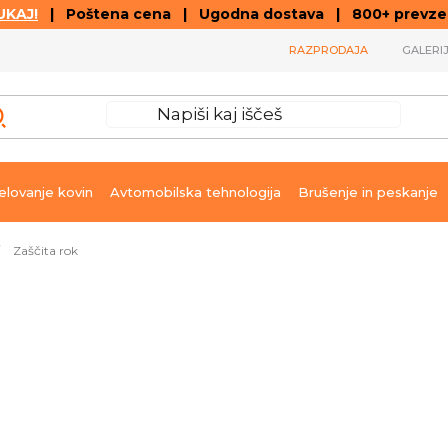
KAJ!
| Poštena cena | Ugodna dostava | 800+ prevzemn
RAZPRODAJA
GALERI
lovanje kovin
Avtomobilska tehnologija
Brušenje in peskanje
Zaščita rok