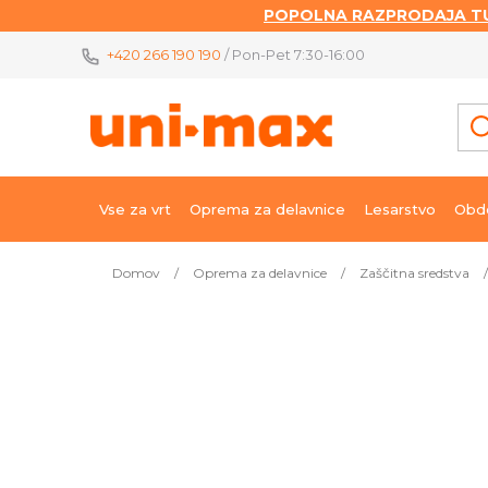
POPOLNA RAZPRODAJA TU
Skip
+420 266 190 190
/ Pon-Pet 7:30-16:00
to
content
Vse za vrt
Oprema za delavnice
Lesarstvo
Obde
Domov
/
Oprema za delavnice
/
Zaščitna sredstva
/