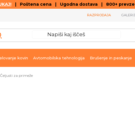
KAJ!
| Poštena cena | Ugodna dostava | 800+ prevzemn
RAZPRODAJA
GALERI
lovanje kovin
Avtomobilska tehnologija
Brušenje in peskanje
Čeljusti za primeže