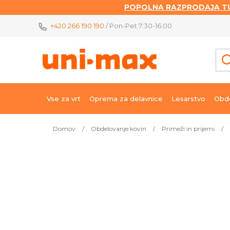
POPOLNA RAZPRODAJA TU
Skip
+420 266 190 190
/ Pon-Pet 7:30-16:00
to
content
Vse za vrt
Oprema za delavnice
Lesarstvo
Obde
Domov
/
Obdelovanje kovin
/
Primeži in prijemi
/