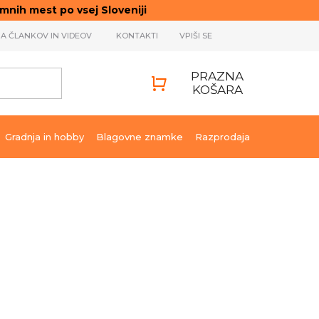
ih mest po vsej Sloveniji
JA ČLANKOV IN VIDEOV
KONTAKTI
VPIŠI SE
PRAZNA
KOŠARA
SHOPPING
CART
Gradnja in hobby
Blagovne znamke
Razprodaja