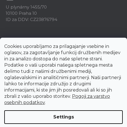
U plynárny 1455/70
10100 Praha 10
ID za DDV: CZ23876794
Cookies uporabljamo za prilagajanje vsebine in
oglasov, za zagotavljanje funkcij družbenih medijev
in za analizo dostopa do naše spletne strani.
Podatke o vaši uporabi našega spletnega mesta
delimo tudi z našimi družbenimi mediji,
oglaševalskimi in analitičnimi partnerji. Naši partnerji
lahko te informacije združijo z drugimi
informacijami, ki ste jim jih posredovali ali ki so jih
zbrali z vašo uporabo storitev.
Pogoji za varstvo
Created by Shoptet Premium
osebnih podatkov
.
Copyright 2026
uni-max.si
. All rights reserved.
Edit cookie
Settings
settings