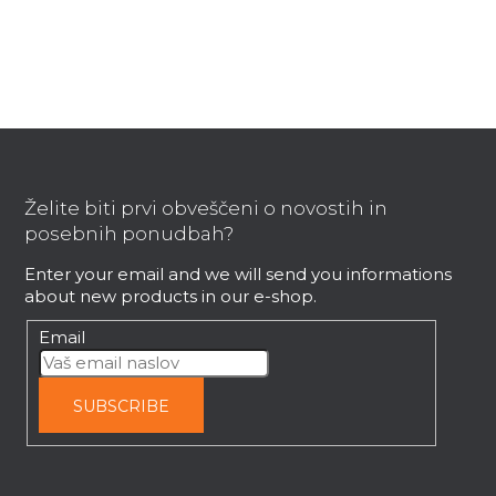
i
n
g
c
o
F
n
t
o
r
o
Želite biti prvi obveščeni o novostih in
o
t
posebnih ponudbah?
l
e
s
Enter your email and we will send you informations
r
about new products in our e-shop.
Email
SUBSCRIBE