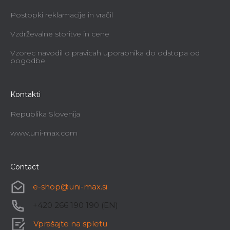
Postopki reklamacije in vračil
Vzdrževalne storitve in cene
Vzorec navodil o pravicah uporabnika do odstopa od
pogodbe
Kontakti
Republika Slovenija
www.uni-max.com
Contact
e-shop
@
uni-max.si
+420 266 190 190 (EN)
Vprašajte na spletu