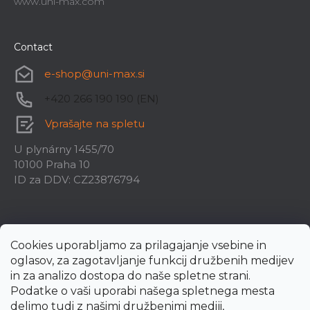
www.uni-max.com
Contact
e-shop
@
uni-max.si
+420 266 190 190 (EN)
Vprašajte na spletu
U plynárny 1455/70
10100 Praha 10
ID za DDV: CZ23876794
Cookies uporabljamo za prilagajanje vsebine in
oglasov, za zagotavljanje funkcij družbenih medijev
in za analizo dostopa do naše spletne strani.
Podatke o vaši uporabi našega spletnega mesta
delimo tudi z našimi družbenimi mediji,