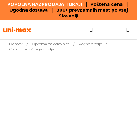
POPOLNA RAZPRODAJA TUKAJ!
| Poštena cena |
Ugodna dostava | 800+ prevzemnih mest po vsej
Sloveniji
Skip
Search
SHOPPIN
to
content
CART
Domov
/
Oprema za delavnice
/
Ročno orodje
/
Garniture ročnega orodja
Bestsellers