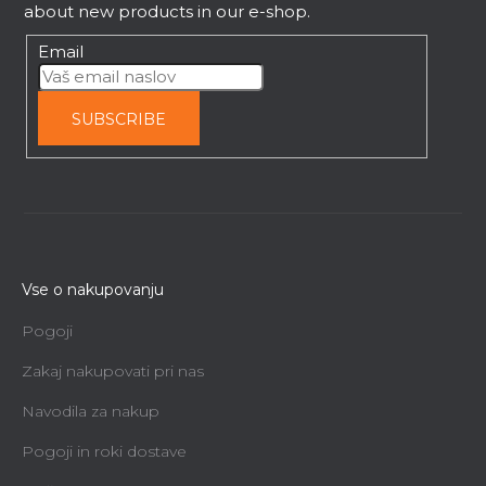
r
about new products in our e-shop.
Email
SUBSCRIBE
Vse o nakupovanju
Pogoji
Zakaj nakupovati pri nas
Navodila za nakup
Pogoji in roki dostave