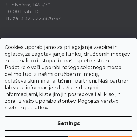
U plynárny 1455/70
10100 Praha 10
ID za DDV: CZ23876794
Cookies uporabljamo za prilagajanje vsebine in
oglasov, za zagotavljanje funkcij družbenih medijev
in za analizo dostopa do naše spletne strani.
Podatke o vaši uporabi našega spletnega mesta
delimo tudi z našimi družbenimi mediji,
oglaševalskimi in analitičnimi partnerji. Naši partnerji
lahko te informacije združijo z drugimi
informacijami, ki ste jim jih posredovali ali ki so jih
zbrali z vašo uporabo storitev.
Pogoji za varstvo
Created by Shoptet Premium
osebnih podatkov
.
Copyright 2026
uni-max.si
. All rights reserved.
Edit cookie
Settings
settings