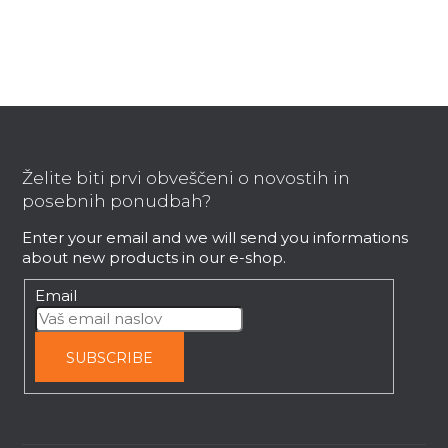
i
n
g
c
o
F
n
t
o
r
o
Želite biti prvi obveščeni o novostih in
o
t
posebnih ponudbah?
l
e
s
Enter your email and we will send you informations
r
about new products in our e-shop.
Email
SUBSCRIBE