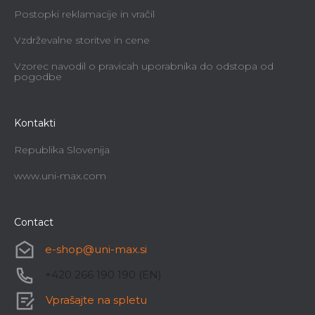
Postopki reklamacije in vračil
Vzdrževalne storitve in cene
Vzorec navodil o pravicah uporabnika do odstopa od
pogodbe
Kontakti
Republika Slovenija
www.uni-max.com
Contact
e-shop
@
uni-max.si
+420 266 190 190 (EN)
Vprašajte na spletu