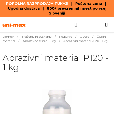
POPOLNA RAZPRODAJA TUKAJ!
| Poštena cena |
Ugodna dostava | 800+ prevzemnih mest po vsej
Sloveniji
Skip
Search
SHOPPIN
to
content
CART
Domov
/
Brušenje in peskanje
/
Peskanje
/
Opcije
/
Čistilni
material
/
Abrazivno čistilo - 1 kg
/
Abrazivni material P120 - 1 kg
Abrazivni material P120 -
1 kg