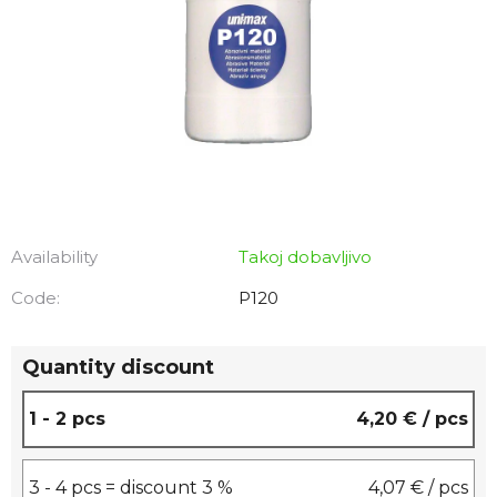
Availability
Takoj dobavljivo
Code:
P120
Quantity discount
1 - 2 pcs
4,20 €
/ pcs
3 - 4 pcs = discount 3 %
4,07 €
/ pcs