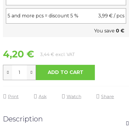
5 and more pcs = discount 5 %
3,99 €
/ pcs
You save
0 €
4,20 €
Measure price:
3,44 € excl. VAT
ADD TO CART
Print
Ask
Watch
Share
Description