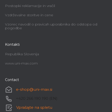
Postopki reklamacije in vračil
Vzdrževalne storitve in cene
Vzorec navodil o pravicah uporabnika do odstopa od
pogodbe
Kontakti
Republika Slovenija
www.uni-max.com
Contact
e-shop
@
uni-max.si
+420 266 190 190 (EN)
Vprašajte na spletu