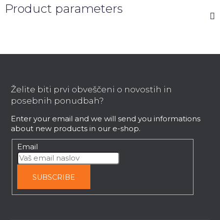
Product parameters
F
o
o
Želite biti prvi obveščeni o novostih in
t
posebnih ponudbah?
e
Enter your email and we will send you informations
r
about new products in our e-shop.
Email
SUBSCRIBE