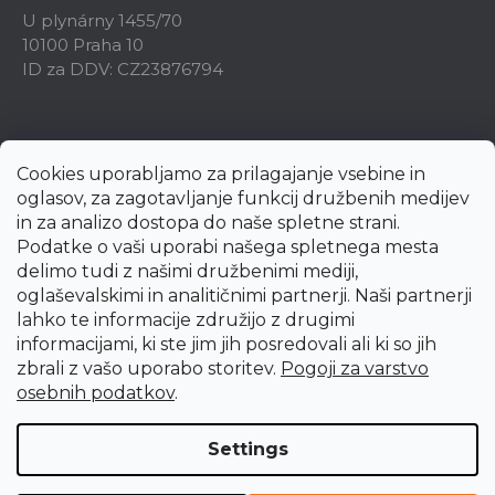
U plynárny 1455/70
10100 Praha 10
ID za DDV: CZ23876794
Cookies uporabljamo za prilagajanje vsebine in
oglasov, za zagotavljanje funkcij družbenih medijev
in za analizo dostopa do naše spletne strani.
Podatke o vaši uporabi našega spletnega mesta
delimo tudi z našimi družbenimi mediji,
oglaševalskimi in analitičnimi partnerji. Naši partnerji
lahko te informacije združijo z drugimi
informacijami, ki ste jim jih posredovali ali ki so jih
zbrali z vašo uporabo storitev.
Pogoji za varstvo
Created by Shoptet Premium
osebnih podatkov
.
Copyright 2026
uni-max.si
. All rights reserved.
Edit cookie
Settings
settings