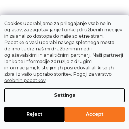
Cookies uporabljamo za prilagajanje vsebine in
oglasov, za zagotavljanje funkcij družbenih medijev
in za analizo dostopa do naše spletne strani.
Podatke o vaši uporabi našega spletnega mesta
delimo tudi z našimi družbenimi mediji,
oglaševalskimi in analitičnimi partnerji. Naši partnerji
lahko te informacije združijo z drugimi
informacijami, ki ste jim jih posredovali ali ki so jih
zbrali z vašo uporabo storitev.
Pogoji za varstvo
osebnih podatkov
.
Protipotopni nož C12 NOGA
Settings
22,10 €
Takoj dobavljivo
Reject
Accept