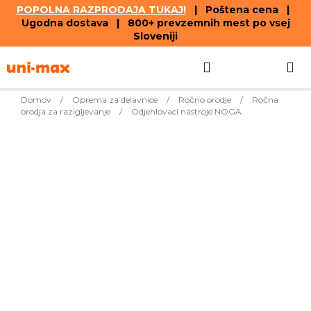
POPOLNA RAZPRODAJA TUKAJ!
| Poštena cena |
Ugodna dostava | 800+ prevzemnih mest po vsej
Sloveniji
Skip
Search
SHOPPIN
to
content
CART
Domov
/
Oprema za delavnice
/
Ročno orodje
/
Ročna
orodja za razigljevanje
/
Odjehlovací nástroje NOGA