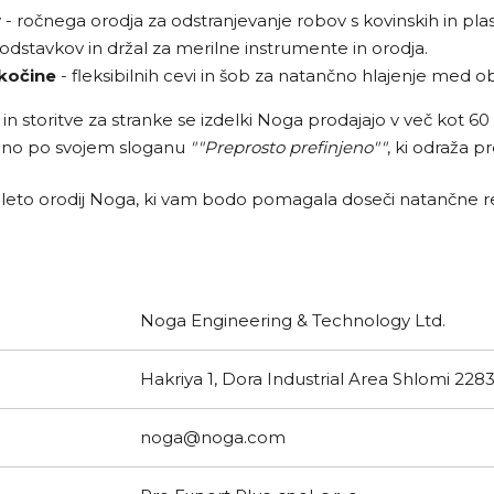
v
- ročnega orodja za odstranjevanje robov s kovinskih in plas
dstavkov in držal za merilne instrumente in orodja.
ekočine
- fleksibilnih cevi in ​​šob za natančno hlajenje med 
in storitve za stranke se izdelki Noga prodajajo v več kot 
nano po svojem sloganu
""Preprosto prefinjeno""
, ki odraža p
 paleto orodij Noga, ki vam bodo pomagala doseči natančne rez
Noga Engineering & Technology Ltd.
Hakriya 1, Dora Industrial Area Shlomi 2283
noga@noga.com