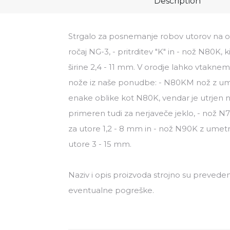
Description
Strgalo za posnemanje robov utorov na ob
ročaj NG-3, - pritrditev "K" in - nož N80K,
širine 2,4 - 11 mm. V orodje lahko vtakne
nože iz naše ponudbe: - N80KM nož z ume
enake oblike kot N80K, vendar je utrjen na 
primeren tudi za nerjaveče jeklo, - nož 
za utore 1,2 - 8 mm in - nož N90K z umet
utore 3 - 15 mm.
Naziv i opis proizvoda strojno su preveden
eventualne pogreške.