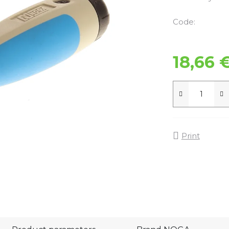
Code:
18,66 
Print