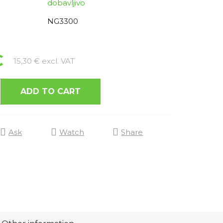
dobavljivo
NG3300
€
Measure price:
15,30 € excl. VAT
ADD TO CART
Ask
Watch
Share