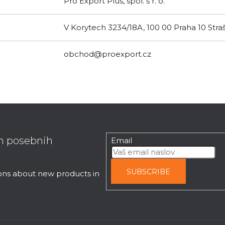
Pro Export Plus, spol. s r. o.
V Korytech 3234/18A, 100 00 Praha 10 Stra
obchod@proexport.cz
in posebnih
Email
SUBSCRIBE
ions about new products in