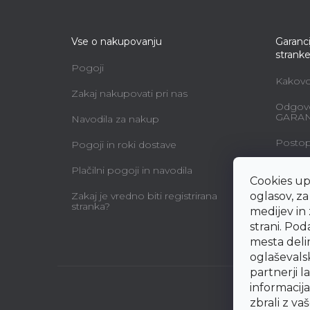
Vse o nakupovanju
Garanci
strank
Pogoji
Kakovos
Zakaj nakupovati pri nas
Odgovo
GARAN
Navodila za nakup
Postopk
Pogoji in roki dostave
Vzdržev
Plačilni pogoji in navodila
Cookies up
Vzorec 
Zakaj je vredno biti registrirana
oglasov, z
uporab
stranka?
medijev in
pogod
strani. Po
mesta deli
oglaševalsk
partnerji l
informacijam
zbrali z va