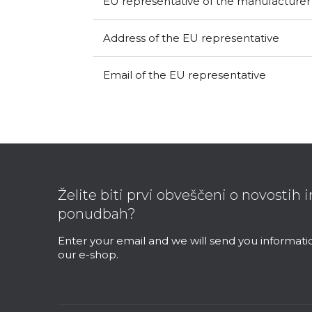
EU representative of the manufacturer
Address of the EU representative
Email of the EU representative
F
o
o
Želite biti prvi obveščeni o novostih 
t
ponudbah?
e
r
Enter your email and we will send you informat
our e-shop.