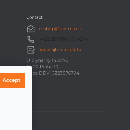
Contact
e-shop
@
uni-max.si
+420 266 190 190 (EN)
Vprašajte na spletu
U plynárny 1455/70
10100 Praha 10
ID za DDV: CZ23876794
Accept