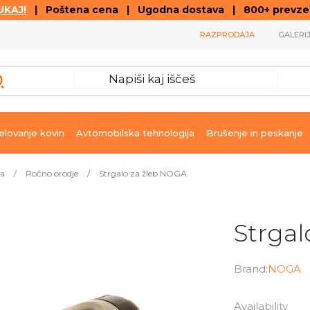
KAJ!
| Poštena cena | Ugodna dostava | 800+ prevzemn
RAZPRODAJA
GALERI
lovanje kovin
Avtomobilska tehnologija
Brušenje in peskanje
ja
/
Ročno orodje
/
Strgalo za žleb NOGA
Strgal
Brand:
NOGA
Availability