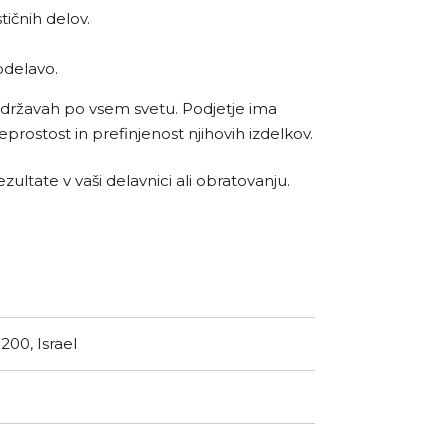
tičnih delov.
obdelavo.
60 državah po vsem svetu. Podjetje ima
reprostost in prefinjenost njihovih izdelkov.
ultate v vaši delavnici ali obratovanju.
200, Israel