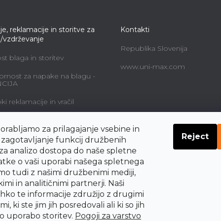
je, reklamacije in storitve za
Kontakti
e/vzdrževanje
Republika Slovenija
t blaga in storitev
www.uni-max.com
rnost za napake na blagu -
CIJA
i reklamacije in vračil
alne storitve in cene
orabljamo za prilagajanje vsebine in
Reject
navodil o pravicah
a zagotavljanje funkcij družbenih
nika do odstopa od
 za analizo dostopa do naše spletne
be
datke o vaši uporabi našega spletnega
mo tudi z našimi družbenimi mediji,
imi in analitičnimi partnerji. Naši
ahko te informacije združijo z drugimi
i, ki ste jim jih posredovali ali ki so jih
šo uporabo storitev.
Pogoji za varstvo