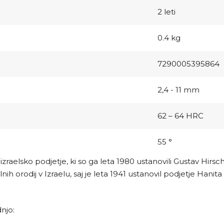
2 leti
0.4 kg
7290005395864
2,4 - 11 mm
62 – 64 HRC
55 °
 izraelsko podjetje, ki so ga leta 1980 ustanovili Gustav Hirsc
alnih orodij v Izraelu, saj je leta 1941 ustanovil podjetje Han
dnjo: