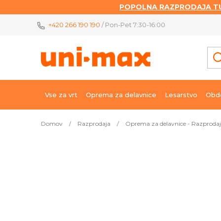
POPOLNA RAZPRODAJA TU
Skip
+420 266 190 190
/ Pon-Pet 7:30-16:00
to
content
Vse za vrt
Oprema za delavnice
Lesarstvo
Obde
Domov
/
Razprodaja
/
Oprema za delavnice - Razproda