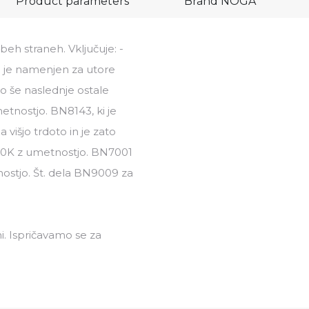
Product parameters
Brand
NOGA
eh straneh. Vključuje: -
 ki je namenjen za utore
mo še naslednje ostale
tnostjo. BN8143, ki je
višjo trdoto in je zato
N70K z umetnostjo. BN7001
nostjo. Št. dela BN9009 za
i. Ispričavamo se za