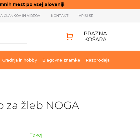
ih mest po vsej Sloveniji
JA ČLANKOV IN VIDEOV
KONTAKTI
VPIŠI SE
PRAZNA
KOŠARA
SHOPPING
CART
Gradnja in hobby
Blagovne znamke
Razprodaja
o za žleb NOGA
Takoj