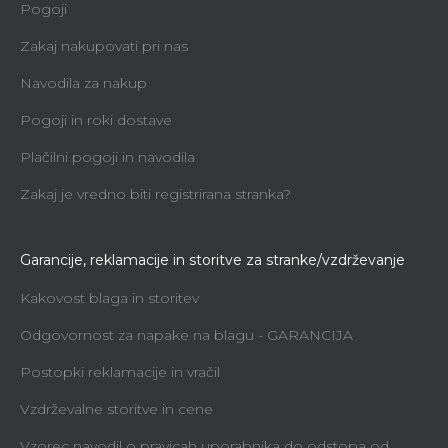
Pogoji
Zakaj nakupovati pri nas
Navodila za nakup
Pogoji in roki dostave
Plačilni pogoji in navodila
Zakaj je vredno biti registrirana stranka?
Garancije, reklamacije in storitve za stranke/vzdrževanje
Kakovost blaga in storitev
Odgovornost za napake na blagu - GARANCIJA
Postopki reklamacije in vračil
Vzdrževalne storitve in cene
Vzorec navodil o pravicah uporabnika do odstopa od