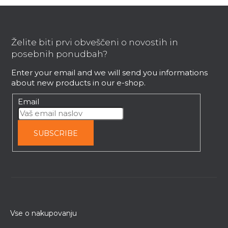
F
o
o
Želite biti prvi obveščeni o novostih in
t
posebnih ponudbah?
e
Enter your email and we will send you informations
r
about new products in our e-shop.
Email
SUBSCRIBE
Vse o nakupovanju