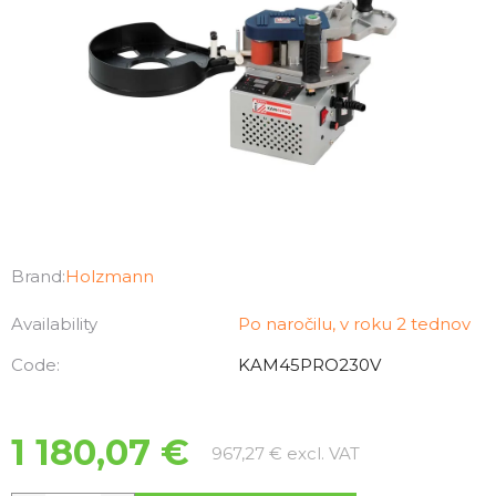
Brand:
Holzmann
Availability
Po naročilu, v roku 2 tednov
Code:
KAM45PRO230V
1 180,07 €
Measure price:
967,27 € excl. VAT