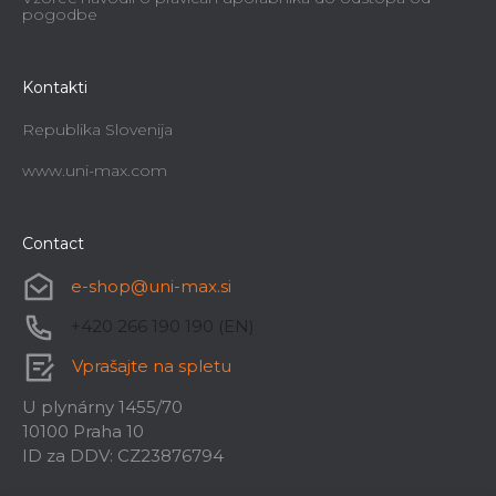
pogodbe
Kontakti
Republika Slovenija
www.uni-max.com
Contact
e-shop
@
uni-max.si
+420 266 190 190 (EN)
Vprašajte na spletu
U plynárny 1455/70
10100 Praha 10
ID za DDV: CZ23876794