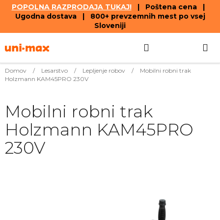
POPOLNA RAZPRODAJA TUKAJ!
| Poštena cena |
Ugodna dostava | 800+ prevzemnih mest po vsej
Sloveniji
Skip
Search
SHOPPIN
to
content
CART
Domov
/
Lesarstvo
/
Lepljenje robov
/
Mobilni robni trak
Holzmann KAM45PRO 230V
Mobilni robni trak
Holzmann KAM45PRO
230V