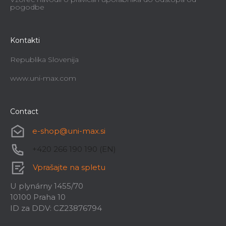
pogodbe
Kontakti
Republika Slovenija
www.uni-max.com
Contact
e-shop
@
uni-max.si
+420 266 190 190 (EN)
Vprašajte na spletu
U plynárny 1455/70
10100 Praha 10
ID za DDV: CZ23876794