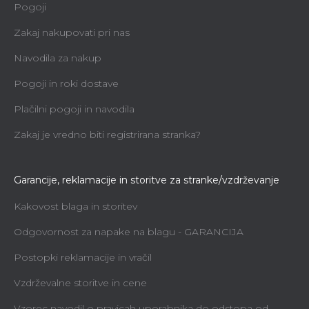
Pogoji
Zakaj nakupovati pri nas
Navodila za nakup
Pogoji in roki dostave
Plačilni pogoji in navodila
Zakaj je vredno biti registrirana stranka?
Garancije, reklamacije in storitve za stranke/vzdrževanje
Kakovost blaga in storitev
Odgovornost za napake na blagu - GARANCIJA
Postopki reklamacije in vračil
Vzdrževalne storitve in cene
Vzorec navodil o pravicah uporabnika do odstopa od