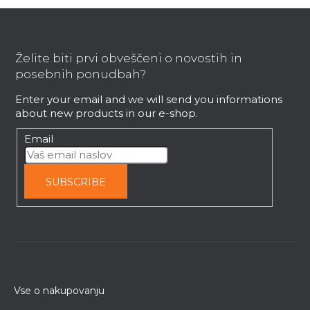
F
o
o
Želite biti prvi obveščeni o novostih in
t
posebnih ponudbah?
e
Enter your email and we will send you informations
r
about new products in our e-shop.
Email
SUBSCRIBE
Vse o nakupovanju