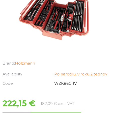
Brand:
Holzmann
Availability
Po naročilu, v roku 2 tednov
Code:
WZK86CRV
222,15 €
Measure price:
182,09 € excl. VAT