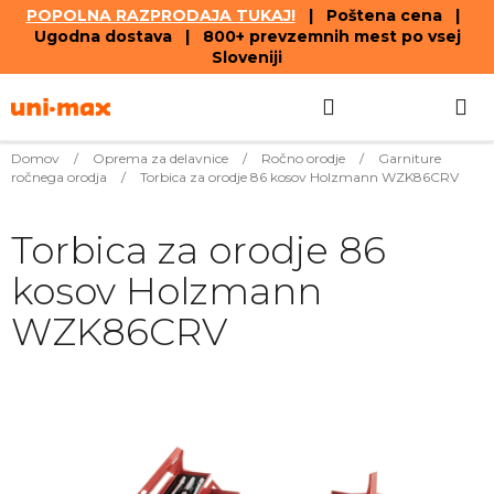
POPOLNA RAZPRODAJA TUKAJ!
| Poštena cena |
Ugodna dostava | 800+ prevzemnih mest po vsej
Sloveniji
Skip
Search
SHOPPIN
to
content
CART
Domov
/
Oprema za delavnice
/
Ročno orodje
/
Garniture
ročnega orodja
/
Torbica za orodje 86 kosov Holzmann WZK86CRV
Torbica za orodje 86
kosov Holzmann
WZK86CRV