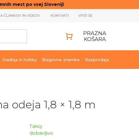
ih mest po vsej Sloveniji
JA ČLANKOV IN VIDEOV
KONTAKTI
VPIŠI SE
PRAZNA
KOŠARA
SHOPPING
CART
Gradnja in hobby
Blagovne znamke
Razprodaja
a odeja 1,8 × 1,8 m
Takoj
dobavljivo