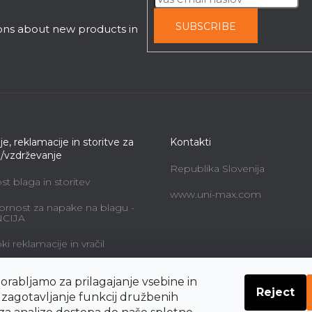
SUBSCRIBE
ions about new products in
je, reklamacije in storitve za
Kontakti
e/vzdrževanje
Republika Slovenija
t blaga in storitev
www.uni-max.com
rnost za napake na blagu -
CIJA
i reklamacije in vračil
alne storitve in cene
orabljamo za prilagajanje vsebine in
Reject
navodil o pravicah
a zagotavljanje funkcij družbenih
nika do odstopa od