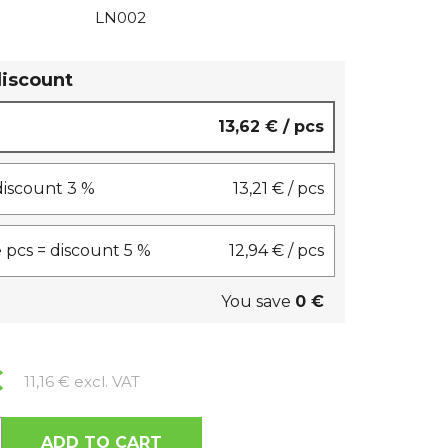
LN002
discount
13,62 €
/ pcs
 discount 3 %
13,21 €
/ pcs
 pcs = discount 5 %
12,94 €
/ pcs
You save
0 €
€
Measure price:
11,16 € excl. VAT
ADD TO CART