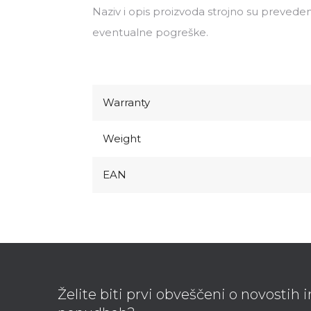
Naziv i opis proizvoda strojno su preveden
eventualne pogreške.
Warranty
Weight
EAN
F
o
o
Želite biti prvi obveščeni o novostih 
t