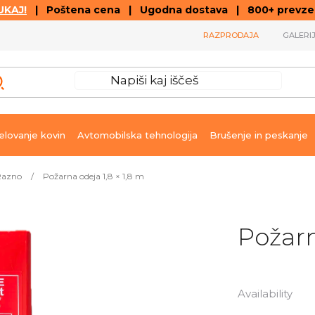
KAJ!
| Poštena cena | Ugodna dostava | 800+ prevzemn
RAZPRODAJA
GALERI
lovanje kovin
Avtomobilska tehnologija
Brušenje in peskanje
Razno
/
Požarna odeja 1,8 × 1,8 m
Požarn
Availability