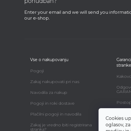
ponudbah?
e
r
Enter your email and we will send you informat
our e-shop.
Vse o nakupovanju
Garanci
strank
Pogoji
Kakovos
Zakaj nakupovati pri nas
Odgovo
GARAN
Navodila za nakup
Postopk
Pogoji in roki dostave
Vzdržev
Plačilni pogoji in navodila
Cookies up
Vzorec 
oglasov, z
Zakaj je vredno biti registrirana
uporab
stranka?