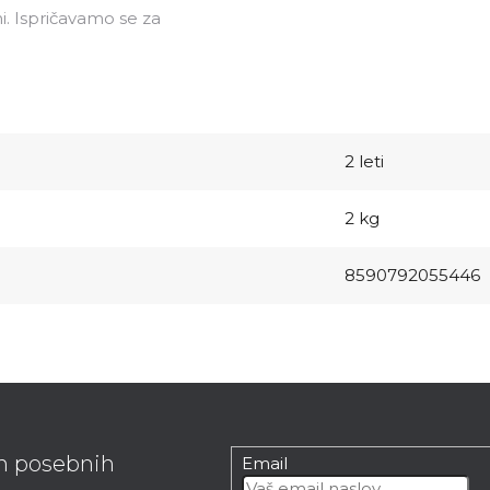
i. Ispričavamo se za
2 leti
2 kg
8590792055446
in posebnih
Email