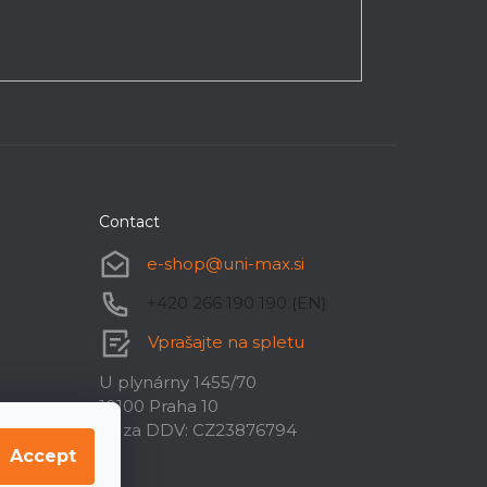
Contact
e-shop
@
uni-max.si
+420 266 190 190 (EN)
Vprašajte na spletu
U plynárny 1455/70
10100 Praha 10
ID za DDV: CZ23876794
Accept