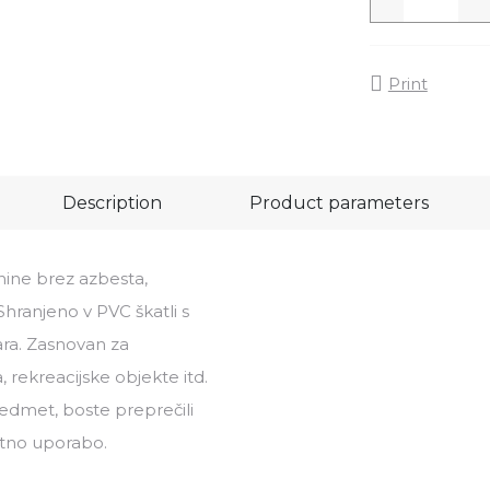
Print
Description
Product parameters
nine brez azbesta,
 Shranjeno v PVC škatli s
ara. Zasnovan za
, rekreacijske objekte itd.
dmet, boste preprečili
atno uporabo.