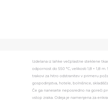
Izdelana iz lahke večplastne steklene tka
odpornost do 550 °C, velikosti 1,8 × 1,8 m.
trakovi za hitro odstranitev v primeru pož
gospodinjstva, hotele, bolnišnice, skladišča
Če ga nanesete neposredno na goreči pre
vstop zraka. Odeja je namenjena za enkr