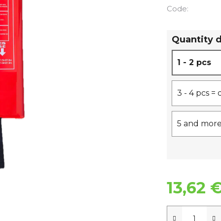
Code:
Quantity 
1 - 2 pcs
3 - 4 pcs =
5 and more
13,62 