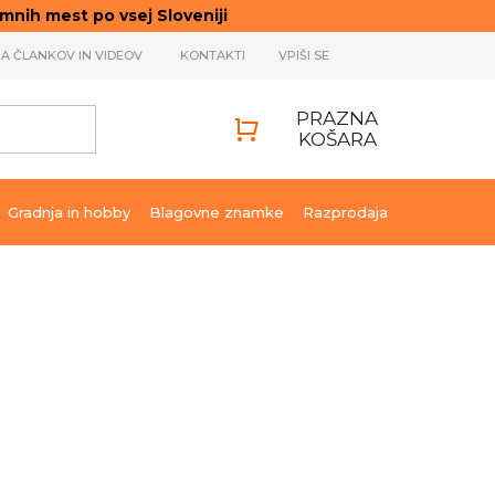
ih mest po vsej Sloveniji
JA ČLANKOV IN VIDEOV
KONTAKTI
VPIŠI SE
PRAZNA
KOŠARA
SHOPPING
CART
Gradnja in hobby
Blagovne znamke
Razprodaja