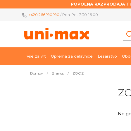
POPOLNA RAZPRODAJA TU
Skip
+420 266 190 190
/ Pon-Pet 7:30-16:00
to
content
Vse za vrt
Oprema za delavnice
Lesarstvo
Obde
Domov
/
Brands
/
ZOOZ
S
Z
i
d
e
No go
b
a
r