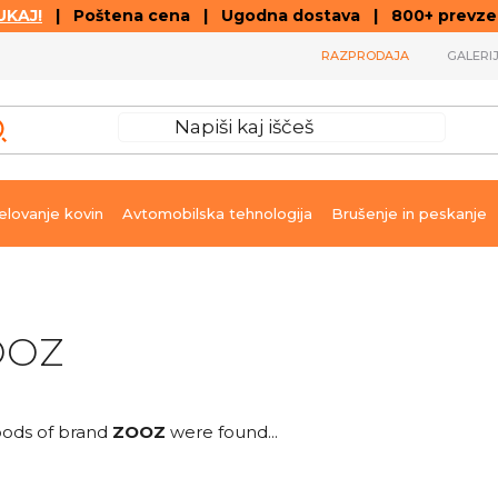
KAJ!
| Poštena cena | Ugodna dostava | 800+ prevzemn
RAZPRODAJA
GALERI
lovanje kovin
Avtomobilska tehnologija
Brušenje in peskanje
OOZ
ods of brand
ZOOZ
were found...