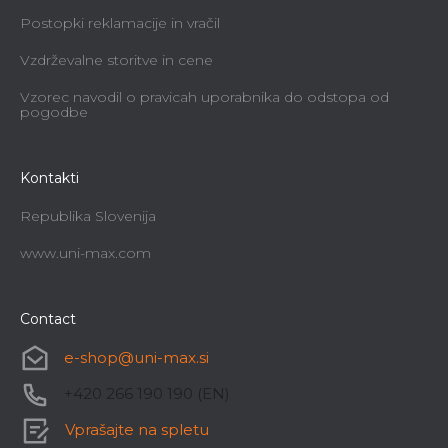
Postopki reklamacije in vračil
Vzdrževalne storitve in cene
Vzorec navodil o pravicah uporabnika do odstopa od
pogodbe
Kontakti
Republika Slovenija
www.uni-max.com
Contact
e-shop
@
uni-max.si
+420 266 190 190 (EN)
Vprašajte na spletu