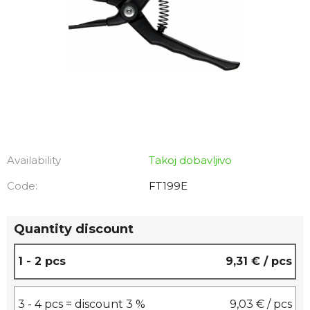
Availability
Takoj dobavljivo
Code:
FT199E
Quantity discount
1 - 2 pcs
9,31 €
/ pcs
3 - 4 pcs = discount 3 %
9,03 €
/ pcs