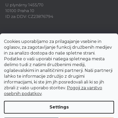
U plynárny 1455/70
10100 Praha 10
ID za DDV: CZ23876794
Cookies uporabljamo za prilagajanje vsebine in
oglasov, za zagotavljanje funkcij družbenih medijev
in za analizo dostopa do naše spletne strani.
Podatke o vaši uporabi našega spletnega mesta
delimo tudi z našimi družbenimi mediji,
oglaševalskimi in analitičnimi partnerji. Naši partnerji
lahko te informacije združijo z drugimi
informacijami, ki ste jim jih posredovali ali ki so jih
zbrali z vašo uporabo storitev.
Pogoji za varstvo
Created by Shoptet Premium
osebnih podatkov
.
Copyright 2026
uni-max.si
. All rights reserved.
Edit cookie
Settings
settings