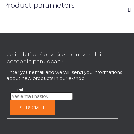
Product parameters
F
o
o
Želite biti prvi obveščeni o novostih in
t
posebnih ponudbah?
e
Enter your email and we will send you informations
r
about new products in our e-shop.
Email
SUBSCRIBE