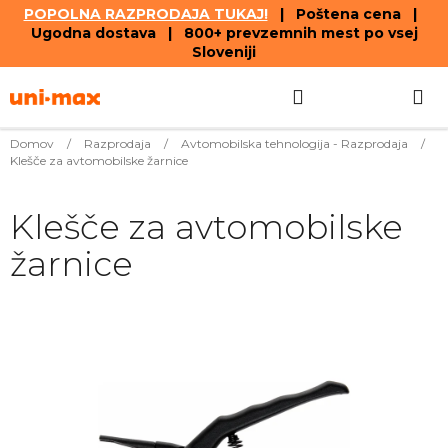
POPOLNA RAZPRODAJA TUKAJ!
| Poštena cena |
Ugodna dostava | 800+ prevzemnih mest po vsej
Sloveniji
Skip
Search
SHOPPIN
to
content
CART
Domov
/
Razprodaja
/
Avtomobilska tehnologija - Razprodaja
/
Klešče za avtomobilske žarnice
Klešče za avtomobilske
žarnice