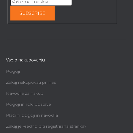
SUBSCRIBE
Vse o nakupovanju
Pogoji
Zakaj nakupovati pri nas
Navodila za nakup
Pogoji in roki dostave
Plačilni pogoji in navodila
Zakaj je vredno biti registrirana stranka?