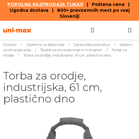
POPOLNA RAZPRODAJA TUKAJ!
| Poštena cena |
Ugodna dostava | 800+ prevzemnih mest po vsej
Sloveniji
Skip
Search
SHOPPIN
to
content
CART
Domov
/
Oprema za delavnice
/
Delavniško pohištvo
/
Sistemi
za shranjevanje
/
Škatle za shranjevanje in transport
/
Torbe za
orodje
/
Torba za orodje, industrijska, 61 cm, plastično dno
Torba za orodje,
industrijska, 61 cm,
plastično dno