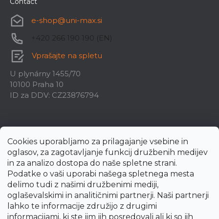
Contact
e-shop
@
uni-max.si
+420 266 190 190 (EN)
Vprašajte na spletu
U plynárny 1455/70
10100 Praha 10
ID za DDV: CZ23876794
Cookies uporabljamo za prilagajanje vsebine in
oglasov, za zagotavljanje funkcij družbenih medijev
in za analizo dostopa do naše spletne strani.
Podatke o vaši uporabi našega spletnega mesta
delimo tudi z našimi družbenimi mediji,
oglaševalskimi in analitičnimi partnerji. Naši partnerji
lahko te informacije združijo z drugimi
informacijami, ki ste jim jih posredovali ali ki so jih