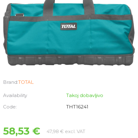
Brand:
TOTAL
Availability
Takoj dobavljivo
Code:
THT16241
58,53 €
Measure price:
47,98 € excl. VAT