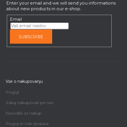
Enter your email and we will send you informations
r
about new products in our e-shop.
Email
SUBSCRIBE
Vse o nakupovanju
Pogoji
Zakaj nakupovati pri nas
Navodila za nakup
Pogoji in roki dostave