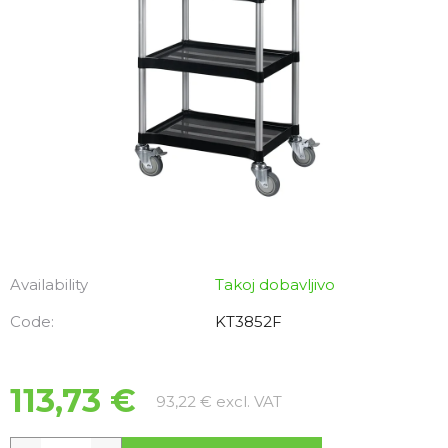
Availability
Takoj dobavljivo
Code:
KT3852F
113,73 €
Measure price:
93,22 € excl. VAT