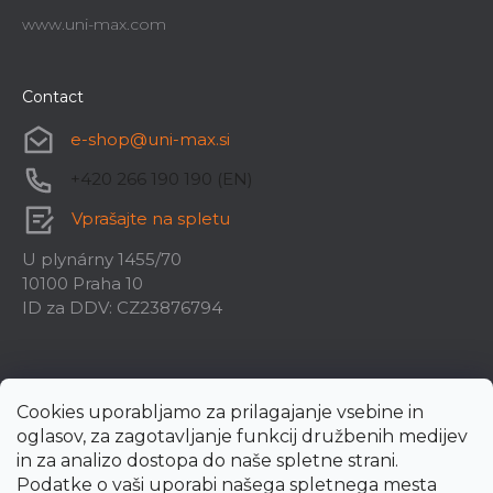
www.uni-max.com
Contact
e-shop
@
uni-max.si
+420 266 190 190 (EN)
Vprašajte na spletu
U plynárny 1455/70
10100 Praha 10
ID za DDV: CZ23876794
Cookies uporabljamo za prilagajanje vsebine in
oglasov, za zagotavljanje funkcij družbenih medijev
in za analizo dostopa do naše spletne strani.
Podatke o vaši uporabi našega spletnega mesta