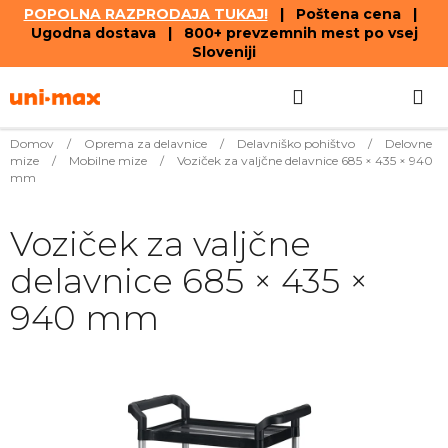
POPOLNA RAZPRODAJA TUKAJ!
| Poštena cena |
Ugodna dostava | 800+ prevzemnih mest po vsej
Sloveniji
Skip
Search
SHOPPIN
to
content
CART
Domov
/
Oprema za delavnice
/
Delavniško pohištvo
/
Delovne
mize
/
Mobilne mize
/
Voziček za valjčne delavnice 685 × 435 × 940
mm
Voziček za valjčne
delavnice 685 × 435 ×
940 mm