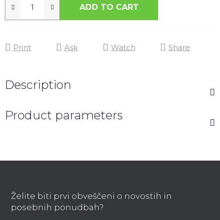
ADD TO CART
Print
Ask
Watch
Share
Description
Product parameters
F
o
o
Želite biti prvi obveščeni o novostih in
t
posebnih ponudbah?
e