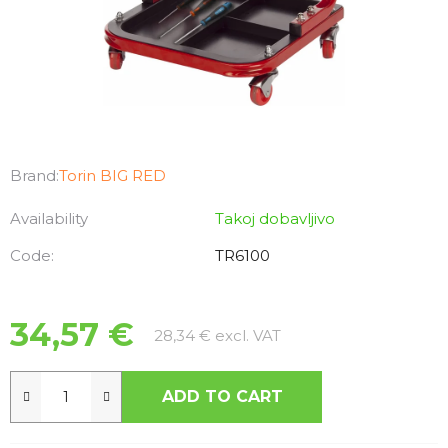
Brand:
Torin BIG RED
Availability
Takoj dobavljivo
Code:
TR6100
34,57 €
Measure price:
28,34 € excl. VAT
ADD TO CART