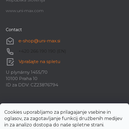
Republika Slovenija
www.uni-max.com
Contact
e-shop
@
uni-max.si
+420 266 190 190 (EN)
Vprašajte na spletu
U plynárny 1455/70
10100 Praha 10
ID za DDV: CZ23876794
Cookies uporabljamo za prilagajanje vsebine in
oglasov, za zagotavljanje funkcij družbenih medijev
in za analizo dostopa do naše spletne strani.