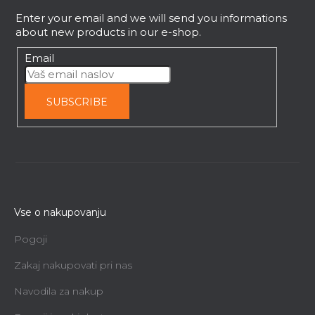
e
s
Enter your email and we will send you informations
r
about new products in our e-shop.
Email
SUBSCRIBE
Vse o nakupovanju
Pogoji
Zakaj nakupovati pri nas
Navodila za nakup