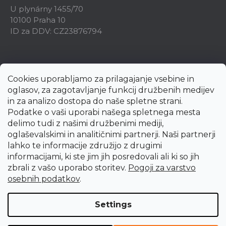
U plynárny 1455/70
10100 Praha 10
ID za DDV: CZ23876794
Cookies uporabljamo za prilagajanje vsebine in
oglasov, za zagotavljanje funkcij družbenih medijev
in za analizo dostopa do naše spletne strani.
Podatke o vaši uporabi našega spletnega mesta
delimo tudi z našimi družbenimi mediji,
oglaševalskimi in analitičnimi partnerji. Naši partnerji
lahko te informacije združijo z drugimi
informacijami, ki ste jim jih posredovali ali ki so jih
zbrali z vašo uporabo storitev.
Pogoji za varstvo
Created by Shoptet Premium
osebnih podatkov
.
Copyright 2026
uni-max.si
. All rights reserved.
Edit cookie
Settings
settings