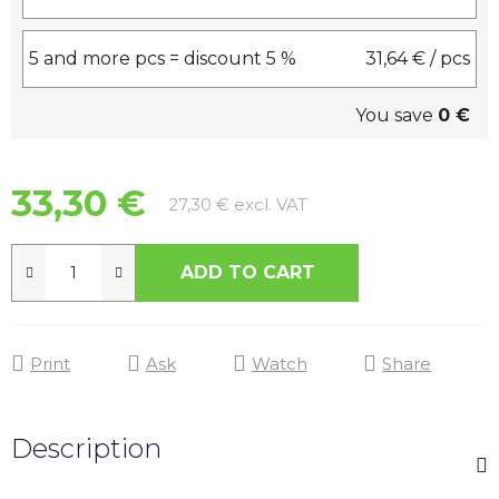
5 and more pcs = discount 5 %
31,64 €
/ pcs
You save
0 €
33,30 €
Measure price:
27,30 € excl. VAT
ADD TO CART
Print
Ask
Watch
Share
Description