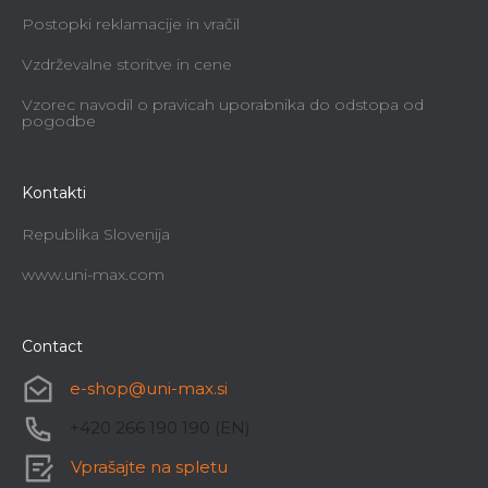
Postopki reklamacije in vračil
Vzdrževalne storitve in cene
Vzorec navodil o pravicah uporabnika do odstopa od
pogodbe
Kontakti
Republika Slovenija
www.uni-max.com
Contact
e-shop
@
uni-max.si
+420 266 190 190 (EN)
Vprašajte na spletu