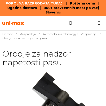
POPOLNA RAZPRODAJA TUKAJ!
| Poštena cena |
Ugodna dostava | 800+ prevzemnih mest po vsej
Sloveniji
Skip
Search
SHOPPIN
to
content
CART
Domov
/
Razprodaja
/
Avtomobilska tehnologija - Razprodaja
/
Orodje za nadzor napetosti pasu
Orodje za nadzor
napetosti pasu