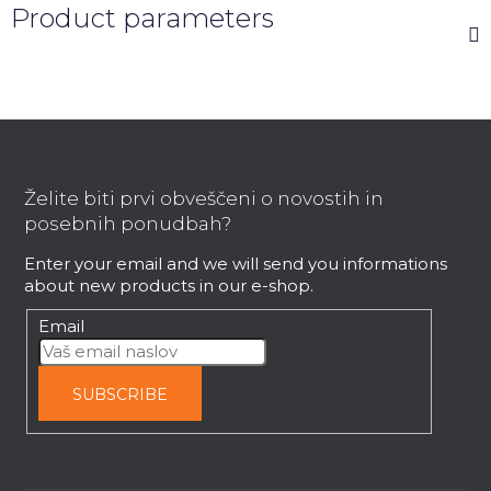
Product parameters
F
o
o
Želite biti prvi obveščeni o novostih in
t
posebnih ponudbah?
e
Enter your email and we will send you informations
r
about new products in our e-shop.
Email
SUBSCRIBE