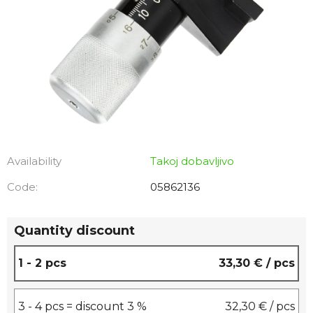
Availability
Takoj dobavljivo
Code:
05862136
Quantity discount
1 - 2 pcs
33,30 €
/ pcs
3 - 4 pcs = discount 3 %
32,30 €
/ pcs