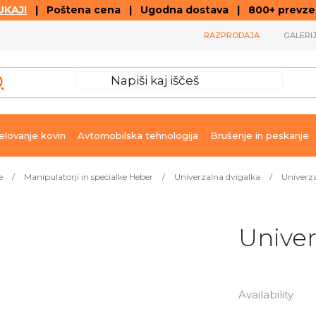
KAJ!
| Poštena cena | Ugodna dostava | 800+ prevzemn
RAZPRODAJA
GALERI
lovanje kovin
Avtomobilska tehnologija
Brušenje in peskanje
e
/
Manipulatorji in specialke Heber
/
Univerzalna dvigalka
/
Univerz
Univer
Availability