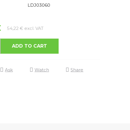
LDJ03060
€
Measure price:
54,22 € excl. VAT
ADD TO CART
Ask
Watch
Share