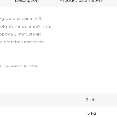
Description
Product parameters
g, skupna višina 1.520
 roka 93 mm, širina 57 mm,
opnica 21 mm, število
a je potrebna minimalna
i. Ispričavamo se za
2 leti
15 kg