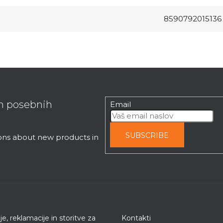
8590792015136
in posebnih
Email
SUBSCRIBE
ions about new products in
je, reklamacije in storitve za
Kontakti