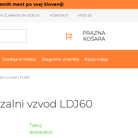
ih mest po vsej Sloveniji
JA ČLANKOV IN VIDEOV
KONTAKTI
VPIŠI SE
PRAZNA
KOŠARA
SHOPPING
CART
Gradnja in hobby
Blagovne znamke
Razprodaja
alni vzvod LDJ60
zalni vzvod LDJ60
Takoj
dobavljivo