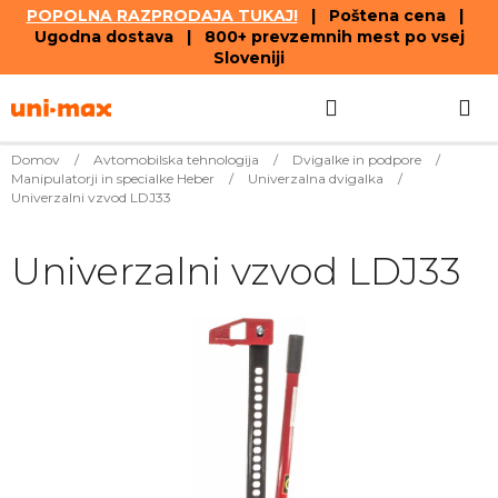
POPOLNA RAZPRODAJA TUKAJ!
| Poštena cena |
Ugodna dostava | 800+ prevzemnih mest po vsej
Sloveniji
Skip
Search
SHOPPIN
to
content
CART
Domov
/
Avtomobilska tehnologija
/
Dvigalke in podpore
/
Manipulatorji in specialke Heber
/
Univerzalna dvigalka
/
Univerzalni vzvod LDJ33
Univerzalni vzvod LDJ33