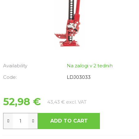
Availability
Na zalogi v 2 tednih
Code:
LDJ03033
52,98 €
Measure price:
43,43 € excl. VAT
ADD TO CART