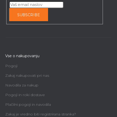
SUBSCRIBE
Vse o nakupovanju
Pogoji
Zakaj nakupovati pri nas
Navodila za nakup
Pogoji in roki dostave
Plačilni pogoji in navodila
Zakaj je vredno biti registrirana stranka?