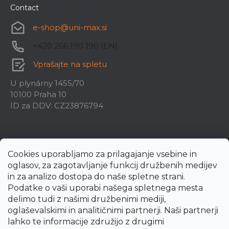
Contact
e-shop
@
uni-max.si
+420 266 190 190 (EN)
Vprašajte na spletu
U plynárny 1455/70
10100 Praha 10
ID za DDV: CZ23876794
Cookies uporabljamo za prilagajanje vsebine in
oglasov, za zagotavljanje funkcij družbenih medijev
in za analizo dostopa do naše spletne strani.
Podatke o vaši uporabi našega spletnega mesta
delimo tudi z našimi družbenimi mediji,
oglaševalskimi in analitičnimi partnerji. Naši partnerji
lahko te informacije združijo z drugimi