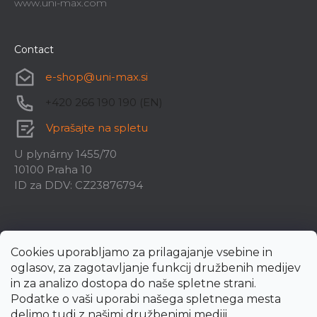
www.uni-max.com
Contact
e-shop
@
uni-max.si
+420 266 190 190 (EN)
Vprašajte na spletu
U plynárny 1455/70
10100 Praha 10
ID za DDV: CZ23876794
Cookies uporabljamo za prilagajanje vsebine in
oglasov, za zagotavljanje funkcij družbenih medijev
in za analizo dostopa do naše spletne strani.
Podatke o vaši uporabi našega spletnega mesta
delimo tudi z našimi družbenimi mediji,