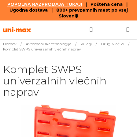
POPOLNA RAZPRODAJA TUKAJ!
| Poštena cena |
Ugodna dostava | 800+ prevzemnih mest po vsej
Sloveniji
Skip
Search
SHOPPIN
to
content
CART
Domov
/
Avtomobilska tehnologija
/
Pulerji
/
Drugi vlačilci
/
Komplet SWPS univerzalnih vlečnih naprav
Komplet SWPS
univerzalnih vlečnih
naprav