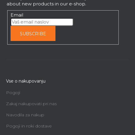
r
about new products in our e-shop.
Email
SUBSCRIBE
Vse o nakupovanju
Pogoji
Zakaj nakupovati pri nas
Navodila za nakup
Pogoji in roki dostave