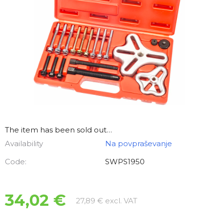
The item has been sold out…
Availability
Na povpraševanje
Code:
SWPS1950
34,02 €
Measure price:
27,89 € excl. VAT