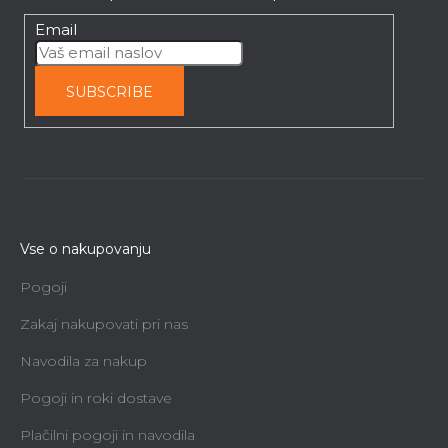
Email
SUBSCRIBE
Vse o nakupovanju
Pogoji
Zakaj nakupovati pri nas
Navodila za nakup
Pogoji in roki dostave
Plačilni pogoji in navodila