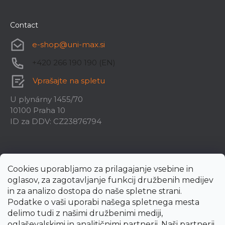
Contact
e-shop
@
uni-max.si
+420 266 190 190 (EN)
Vprašajte na spletu
U plynárny 1455/70
10100 Praha 10
ID za DDV: CZ23876794
Cookies uporabljamo za prilagajanje vsebine in
oglasov, za zagotavljanje funkcij družbenih medijev
in za analizo dostopa do naše spletne strani.
Podatke o vaši uporabi našega spletnega mesta
delimo tudi z našimi družbenimi mediji,
oglaševalskimi in analitičnimi partnerji. Naši partnerji