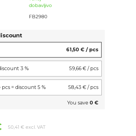
dobavljivo
FB2980
discount
61,50 €
/ pcs
 discount 3 %
59,66 €
/ pcs
 pcs = discount 5 %
58,43 €
/ pcs
You save
0 €
€
Measure price:
50,41 € excl. VAT