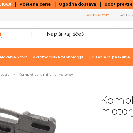
KAJ!
| Poštena cena | Ugodna dostava | 800+ prevzemn
RAZPRODAJA
GALERI
lovanje kovin
Avtomobilska tehnologija
Brušenje in peskanje
rodaja
/
Komplet za krmiljenje motorjev
Komple
motor