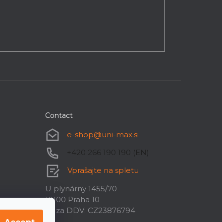
Contact
e-shop
@
uni-max.si
+420 266 190 190 (EN)
Vprašajte na spletu
U plynárny 1455/70
10100 Praha 10
ID za DDV: CZ23876794