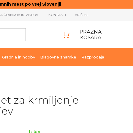
ih mest po vsej Sloveniji
JA ČLANKOV IN VIDEOV
KONTAKTI
VPIŠI SE
PRAZNA
KOŠARA
SHOPPING
CART
Gradnja in hobby
Blagovne znamke
Razprodaja
t za krmiljenje
jev
Takoj