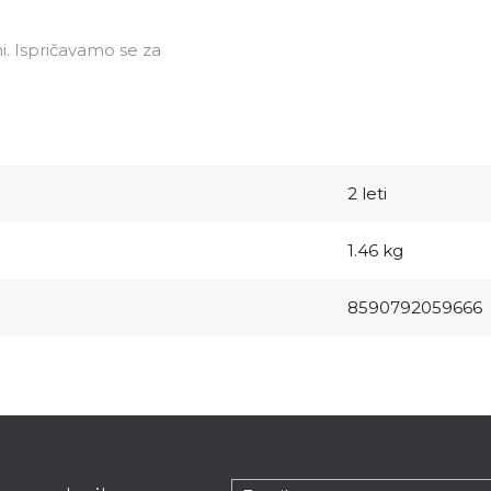
i. Ispričavamo se za
2 leti
1.46 kg
8590792059666