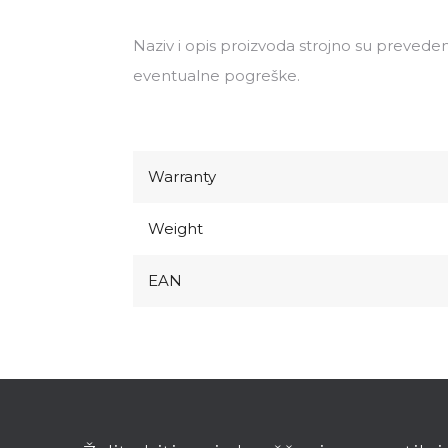
Naziv i opis proizvoda strojno su preveden
eventualne pogreške.
Warranty
Weight
EAN
F
o
o