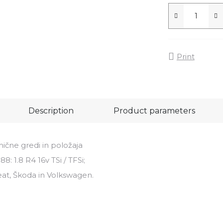
Print
Description
Product parameters
ične gredi in položaja
8: 1.8 R4 16v TSi / TFSi;
Seat, Škoda in Volkswagen.