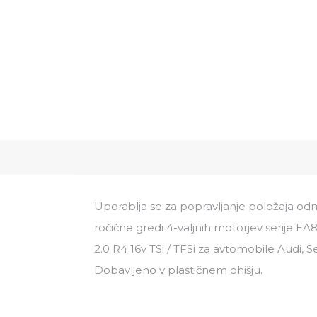
Uporablja se za popravljanje položaja odm
ročične gredi 4-valjnih motorjev serije EA88
2.0 R4 16v TSi / TFSi za avtomobile Audi, 
Dobavljeno v plastičnem ohišju.