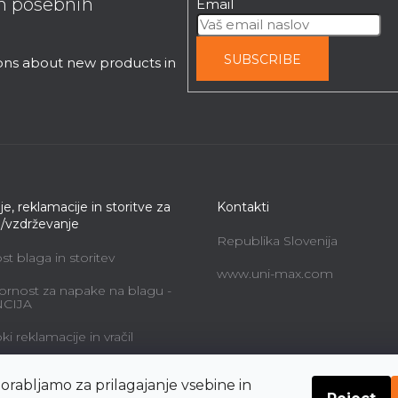
in posebnih
Email
SUBSCRIBE
ions about new products in
je, reklamacije in storitve za
Kontakti
e/vzdrževanje
Republika Slovenija
t blaga in storitev
www.uni-max.com
rnost za napake na blagu -
CIJA
i reklamacije in vračil
alne storitve in cene
orabljamo za prilagajanje vsebine in