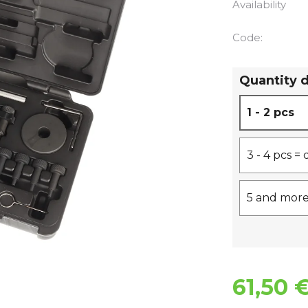
Availability
Code:
Quantity 
1 - 2 pcs
3 - 4 pcs =
5 and more
61,50 