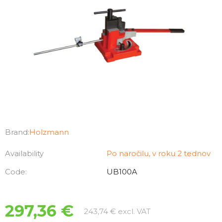
Brand:
Holzmann
Availability
Po naročilu, v roku 2 tednov
Code:
UB100A
297,36 €
Measure price:
243,74 € excl. VAT