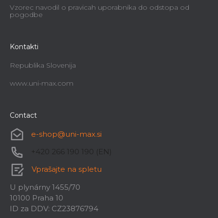
Vzorec navodil o pravicah uporabnika do odstopa od
pogodbe
Kontakti
Republika Slovenija
www.uni-max.com
Contact
e-shop
@
uni-max.si
+420 266 190 190 (EN)
Vprašajte na spletu
U plynárny 1455/70
10100 Praha 10
ID za DDV: CZ23876794