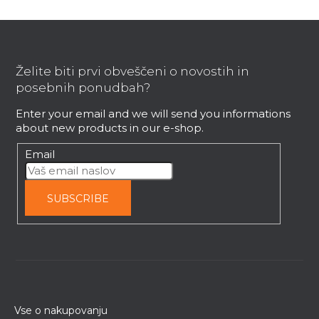
F
o
o
Želite biti prvi obveščeni o novostih in
t
posebnih ponudbah?
e
Enter your email and we will send you informations
r
about new products in our e-shop.
Email
SUBSCRIBE
Vse o nakupovanju