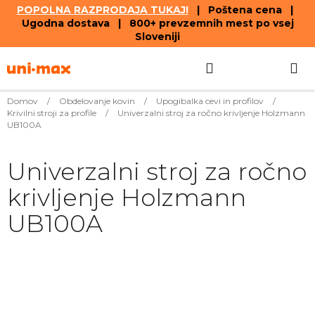
POPOLNA RAZPRODAJA TUKAJ!
| Poštena cena |
Ugodna dostava | 800+ prevzemnih mest po vsej
Sloveniji
Skip
Search
SHOPPIN
to
content
CART
Domov
/
Obdelovanje kovin
/
Upogibalka cevi in ​​profilov
/
Krivilni stroji za profile
/
Univerzalni stroj za ročno krivljenje Holzmann
UB100A
Univerzalni stroj za ročno
krivljenje Holzmann
UB100A