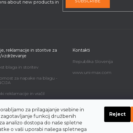
s
SUBSCRIBE
ions about new products in
je, reklamacije in storitve za
Kontakti
e/vzdrževanje
Republika Slovenija
t blaga in storitev
www.uni-max.com
rnost za napake na blagu -
CIJA
i reklamacije in vračil
alne storitve in cene
orabljamo za prilagajanje vsebine in
Reject
navodil o pravicah
a zagotavljanje funkcij družbenih
nika do odstopa od
 za analizo dostopa do naše spletne
be
datke o vaši uporabi našega spletnega