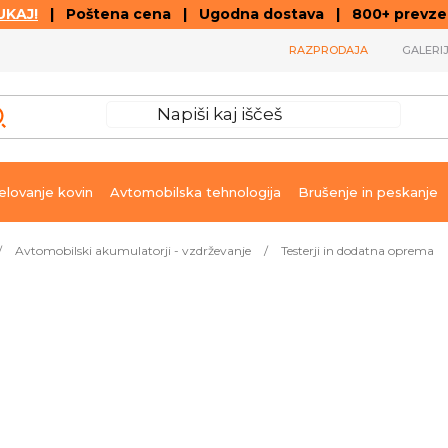
KAJ!
| Poštena cena | Ugodna dostava | 800+ prevzemn
RAZPRODAJA
GALERI
lovanje kovin
Avtomobilska tehnologija
Brušenje in peskanje
/
Avtomobilski akumulatorji - vzdrževanje
/
Testerji in dodatna oprema