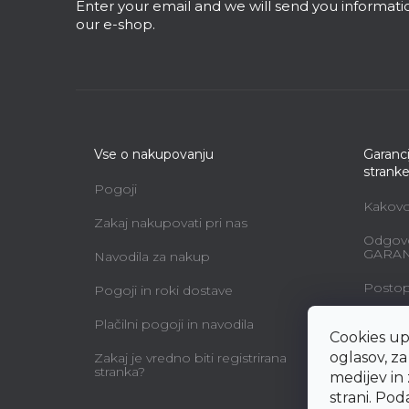
r
Enter your email and we will send you informat
our e-shop.
Vse o nakupovanju
Garanci
strank
Pogoji
Kakovos
Zakaj nakupovati pri nas
Odgovo
GARAN
Navodila za nakup
Postopk
Pogoji in roki dostave
Vzdržev
Plačilni pogoji in navodila
Cookies up
Vzorec 
oglasov, z
Zakaj je vredno biti registrirana
uporab
stranka?
medijev in
pogod
strani. Po