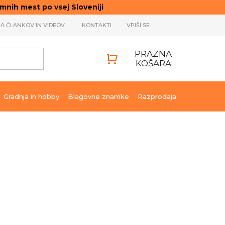
ih mest po vsej Sloveniji
JA ČLANKOV IN VIDEOV
KONTAKTI
VPIŠI SE
PRAZNA
KOŠARA
SHOPPING
CART
Gradnja in hobby
Blagovne znamke
Razprodaja