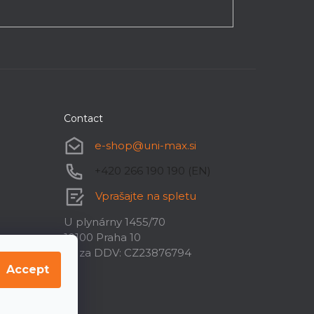
Contact
e-shop
@
uni-max.si
+420 266 190 190 (EN)
Vprašajte na spletu
U plynárny 1455/70
10100 Praha 10
ID za DDV: CZ23876794
Accept