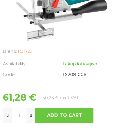
Brand:
TOTAL
Availability
Takoj dobavljivo
Code:
TS2081006
61,28 €
Measure price:
50,23 € excl. VAT
ADD TO CART