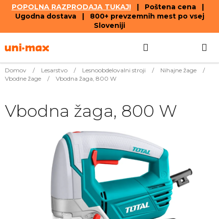
POPOLNA RAZPRODAJA TUKAJ!
| Poštena cena |
Ugodna dostava | 800+ prevzemnih mest po vsej
Sloveniji
Skip
Search
SHOPPIN
to
content
CART
Domov
/
Lesarstvo
/
Lesnoobdelovalni stroji
/
Nihajne žage
/
Vbodne žage
/
Vbodna žaga, 800 W
Vbodna žaga, 800 W