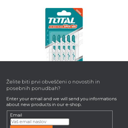
F
o
o
Želite biti prvi obveščeni o novostih in
t
posebnih ponudbah?
e
Listi vbodne žage, les, 5 kosov, dolžina
Enter your email and we will send you informations
rezalne površine 75 mm, HCS
r
about new products in our e-shop.
Takoj dobavljivo
Email
3,20 €