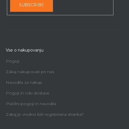
SUBSCRIBE
Vse o nakupovanju
Pogoji
Zakaj nakupovati pri nas
Navodila za nakup
Pogoji in roki dostave
Rezila vbodne žage, rezila za mešanje, 5
Plačilni pogoji in navodila
kosov
Zakaj je vredno biti registrirana stranka?
Takoj dobavljivo
2,90 €