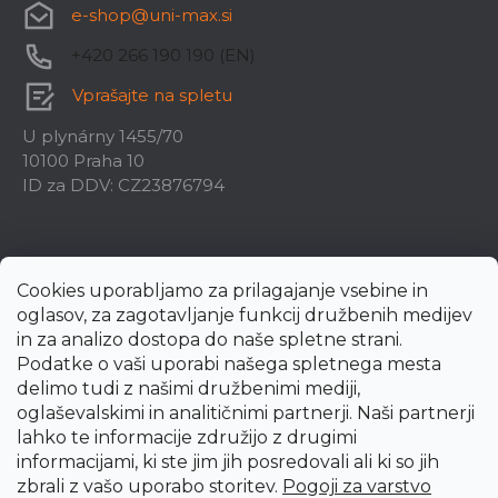
e-shop
@
uni-max.si
+420 266 190 190 (EN)
Vprašajte na spletu
U plynárny 1455/70
10100 Praha 10
ID za DDV: CZ23876794
Cookies uporabljamo za prilagajanje vsebine in
oglasov, za zagotavljanje funkcij družbenih medijev
in za analizo dostopa do naše spletne strani.
Podatke o vaši uporabi našega spletnega mesta
delimo tudi z našimi družbenimi mediji,
oglaševalskimi in analitičnimi partnerji. Naši partnerji
lahko te informacije združijo z drugimi
informacijami, ki ste jim jih posredovali ali ki so jih
zbrali z vašo uporabo storitev.
Pogoji za varstvo