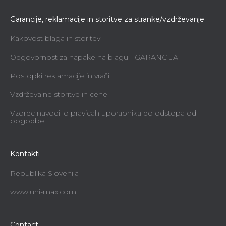
Garancije, reklamacije in storitve za stranke/vzdrževanje
Kakovost blaga in storitev
Odgovornost za napake na blagu - GARANCIJA
Postopki reklamacije in vračil
Vzdrževalne storitve in cene
Vzorec navodil o pravicah uporabnika do odstopa od
pogodbe
Kontakti
Republika Slovenija
www.uni-max.com
Contact