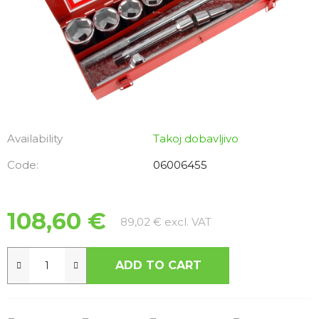
Availability
Takoj dobavljivo
Code:
06006455
108,60 €
Measure price:
89,02 € excl. VAT
ADD TO CART