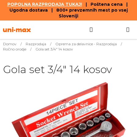
POPOLNA RAZPRODAJA TUKAJ!
| Poštena cena |
Ugodna dostava | 800+ prevzemnih mest po vsej
Sloveniji
Skip
Search
SHOPPIN
to
content
CART
Domov
/
Razprodaja
/
Oprema za delavnice - Razprodaja
/
Ročno orodje
/
Gola set 3/4" 14 kosov
Gola set 3/4" 14 kosov