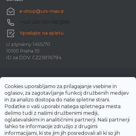
e-shop
@
uni-max.si
+420 266 190 190 (EN)
Vprašajte na spletu
U plynárny 1455/70
10100 Praha 10
ID za DDV: CZ23876794
Cookies uporabljamo za prilagajanje vsebine in
oglasov, za zagotavljanje funkcij družbenih medijev
in za analizo dostopa do naše spletne strani.
Podatke o vaši uporabi našega spletnega mesta
delimo tudi z našimi družbenimi mediji,
oglaševalskimi in analitičnimi partnerji. Naši partnerji
lahko te informacije združijo z drugimi
informacijami, ki ste jim jih posredovali ali ki so jih