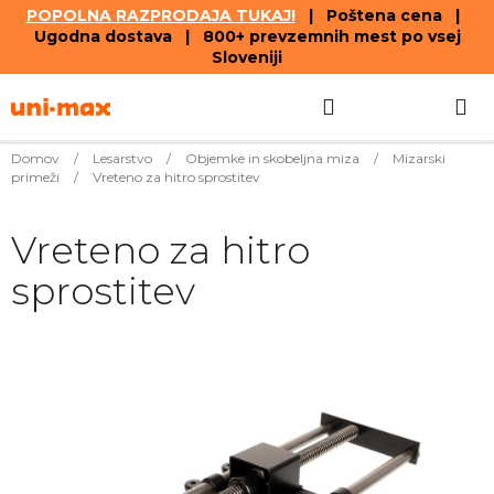
POPOLNA RAZPRODAJA TUKAJ!
| Poštena cena |
Ugodna dostava | 800+ prevzemnih mest po vsej
Sloveniji
Skip
Search
SHOPPIN
to
content
CART
Domov
/
Lesarstvo
/
Objemke in skobeljna miza
/
Mizarski
primeži
/
Vreteno za hitro sprostitev
Vreteno za hitro
sprostitev