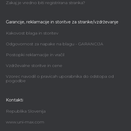
Zakaj je vredno biti registrirana stranka?
Na povpraševanje
1 064,12 €
Garancije, reklamacije in storitve za stranke/vzdrževanje
Kakovost blaga in storitev
Odgovornost za napake na blagu - GARANCIJA
Postopki reklamacije in vračil
Vzdrževalne storitve in cene
Vzorec navodil o pravicah uporabnika do odstopa od
pogodbe
Kontakti
Republika Slovenija
www.uni-max.com