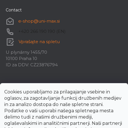
Delovna miza Premium Monster
Contact
Na povpraševanje
e-shop
@
uni-max.si
1 217,20 €
+420 266 190 190 (EN)
Vprašajte na spletu
U plynárny 1455/70
10100 Praha 10
ID za DDV: CZ23876794
Cookies uporabljamo za prilagajanje vsebine in
oglasov, za zagotavljanje funkcij družbenih medijev
in za analizo dostopa do naše spletne strani.
Podatke o vaši uporabi našega spletnega mesta
delimo tudi z našimi družbenimi mediji,
oglaševalskimi in analitičnimi partnerji. Naši partnerji