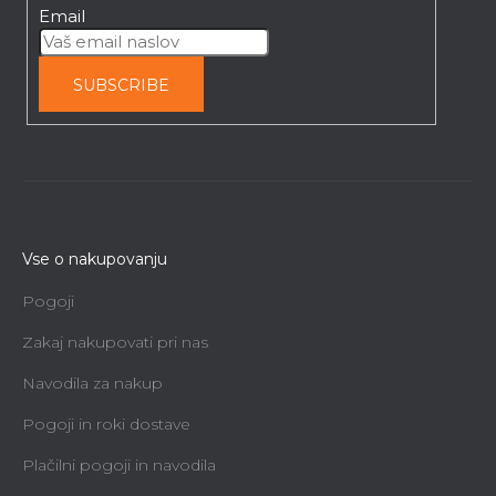
Email
913,56 €
SUBSCRIBE
Vse o nakupovanju
Pogoji
Zakaj nakupovati pri nas
Navodila za nakup
Pogoji in roki dostave
Delovna miza Premium 2
Plačilni pogoji in navodila