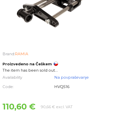
Brand:
RAMIA
Proizvedeno na Češkem
The item has been sold out…
Availability
Na povpraševanje
Code:
HVQ516
110,60 €
Measure price:
90,66 € excl. VAT