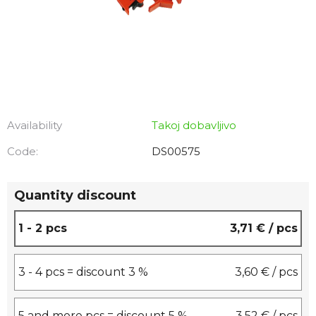
Availability
Takoj dobavljivo
Code:
DS00575
Quantity discount
1 - 2 pcs
3,71 €
/ pcs
3 - 4 pcs = discount 3 %
3,60 €
/ pcs
5 and more pcs = discount 5 %
3,52 €
/ pcs