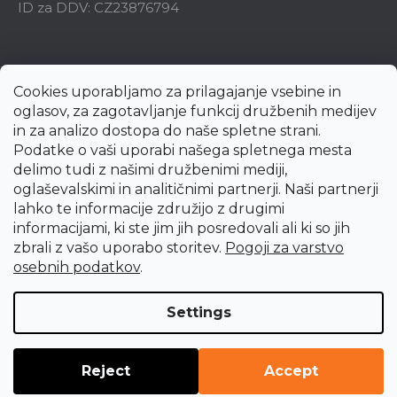
ID za DDV: CZ23876794
Cookies uporabljamo za prilagajanje vsebine in
oglasov, za zagotavljanje funkcij družbenih medijev
in za analizo dostopa do naše spletne strani.
Podatke o vaši uporabi našega spletnega mesta
delimo tudi z našimi družbenimi mediji,
oglaševalskimi in analitičnimi partnerji. Naši partnerji
lahko te informacije združijo z drugimi
informacijami, ki ste jim jih posredovali ali ki so jih
zbrali z vašo uporabo storitev.
Pogoji za varstvo
Created by Shoptet Premium
osebnih podatkov
.
Copyright 2026
uni-max.si
. All rights reserved.
Edit cookie
Settings
settings
Reject
Accept