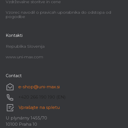
Vzdrževalne storitve in cene
Vzorec navodil o pravicah uporabnika do odstopa od
pogodbe
Kontakti
Republika Slovenija
www.uni-max.com
Contact
e-shop
@
uni-max.si
+420 266 190 190 (EN)
Vprašajte na spletu
U plynárny 1455/70
10100 Praha 10