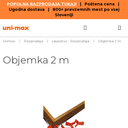
POPOLNA RAZPRODAJA TUKAJ!
| Poštena cena |
Ugodna dostava | 800+ prevzemnih mest po vsej
Sloveniji
Skip
Search
SHOPPIN
to
content
CART
Domov
/
Razprodaja
/
Lesarstvo - Razprodaja
/
Objemka 2 m
Objemka 2 m