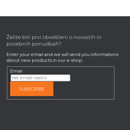
F
o
o
Želite biti prvi obveščeni o novostih in
t
posebnih ponudbah?
e
Enter your email and we will send you informations
r
about new products in our e-shop.
Email
SUBSCRIBE