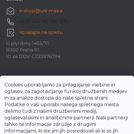
e-shop
@
uni-max.si
+420 266 190 190 (EN)
Vprašajte na spletu
U plynárny 1455/70
10100 Praha 10
ID za DDV: CZ23876794
Cookies uporabljamo za prilagajanje vsebine in
oglasov, za zagotavljanje funkcij družbenih medijev
in za analizo dostopa do naše spletne strani.
Podatke o vaši uporabi našega spletnega mesta
delimo tudi z našimi družbenimi mediji,
oglaševalskimi in analitičnimi partnerji. Naši partnerji
lahko te informacije združijo z drugimi
informacijami, ki ste jim jih posredovali ali ki so jih