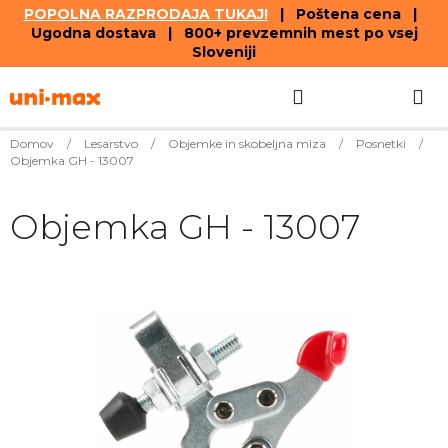
POPOLNA RAZPRODAJA TUKAJ!
| Poštena cena |
Ugodna dostava | 800+ prevzemnih mest po vsej
Sloveniji
Skip
Search
SHOPPIN
to
content
CART
Domov
/
Lesarstvo
/
Objemke in skobeljna miza
/
Posnetki
/
Objemka GH - 13007
Objemka GH - 13007