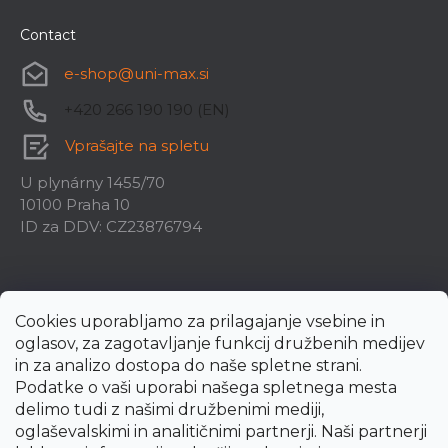
Contact
e-shop
@
uni-max.si
+420 266 190 190 (EN)
Vprašajte na spletu
U plynárny 1455/70
10100 Praha 10
ID za DDV: CZ23876794
Cookies uporabljamo za prilagajanje vsebine in
oglasov, za zagotavljanje funkcij družbenih medijev
in za analizo dostopa do naše spletne strani.
Podatke o vaši uporabi našega spletnega mesta
delimo tudi z našimi družbenimi mediji,
oglaševalskimi in analitičnimi partnerji. Naši partnerji