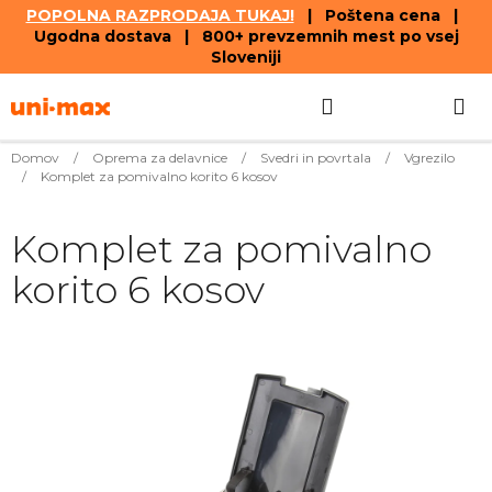
POPOLNA RAZPRODAJA TUKAJ!
| Poštena cena |
Ugodna dostava | 800+ prevzemnih mest po vsej
Sloveniji
Skip
Search
SHOPPIN
to
content
CART
Domov
/
Oprema za delavnice
/
Svedri in povrtala
/
Vgrezilo
/
Komplet za pomivalno korito 6 kosov
Komplet za pomivalno
korito 6 kosov