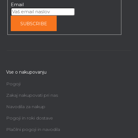
Email
SUBSCRIBE
Vse o nakupovanju
Pogoji
Zakaj nakupovati pri nas
Navodila za nakup
Pogoji in roki dostave
Plačilni pogoji in navodila