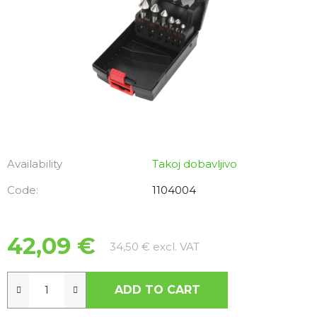
Availability
Takoj dobavljivo
Code:
1104004
42,09 €
Measure price:
34,50 € excl. VAT
ADD TO CART