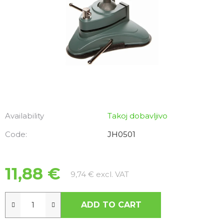
Availability
Takoj dobavljivo
Code:
JH0501
11,88 €
Measure price:
9,74 € excl. VAT
ADD TO CART