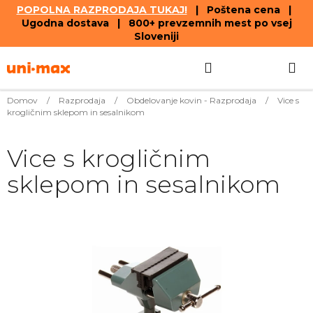
POPOLNA RAZPRODAJA TUKAJ!
| Poštena cena |
Ugodna dostava | 800+ prevzemnih mest po vsej
Sloveniji
Skip
Search
SHOPPIN
to
content
CART
Domov
/
Razprodaja
/
Obdelovanje kovin - Razprodaja
/
Vice s
krogličnim sklepom in sesalnikom
Vice s krogličnim
sklepom in sesalnikom