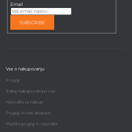
Email
SUBSCRIBE
Vse o nakupovanju
Pogoji
Zakaj nakupovati pri nas
Navodila za nakup
Pogoji in roki dostave
Plačilni pogoji in navodila