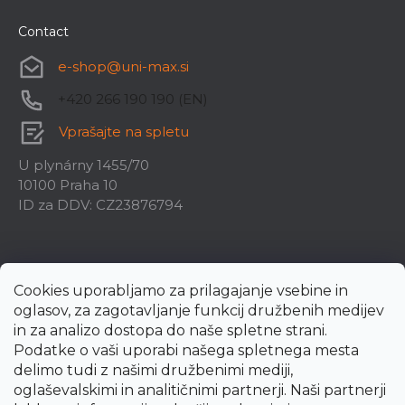
Contact
e-shop
@
uni-max.si
+420 266 190 190 (EN)
Vprašajte na spletu
U plynárny 1455/70
10100 Praha 10
ID za DDV: CZ23876794
Cookies uporabljamo za prilagajanje vsebine in
oglasov, za zagotavljanje funkcij družbenih medijev
in za analizo dostopa do naše spletne strani.
Podatke o vaši uporabi našega spletnega mesta
delimo tudi z našimi družbenimi mediji,
oglaševalskimi in analitičnimi partnerji. Naši partnerji